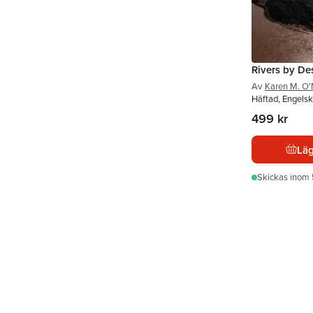
Rivers by De
Av
Karen M. O'N
Häftad, Engels
499 kr
Läg
Skickas
inom 