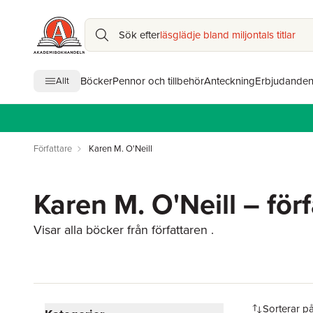
Sök efter
läsglädje bland miljontals titlar
Böcker
Pennor och tillbehör
Anteckning
Erbjudande
Allt
Författare
Karen M. O'Neill
Karen M. O'Neill – för
Visar alla böcker från författaren .
Hoppa över filtreringsmeny
Sorterar p