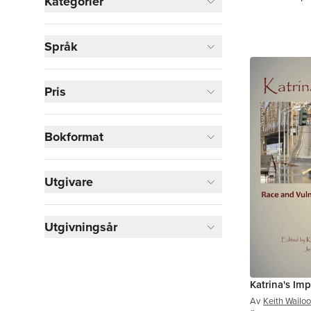
Kategorier
Böcker
Språk
Naturvetenskap och teknik
3
Medicin
2
Samhälle och politik
2
Pris
Visa fler
Bokformat
Visa fler
Utgivare
Utgivningsår
Katrina's Imp
Av
Keith Wailoo