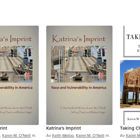
rint
Katrina's Imprint
Taking C
,
Karen M. O'Neill
m.
Av
Keith Wailoo
,
Karen M. O'Neill
m.
Av
Karen M