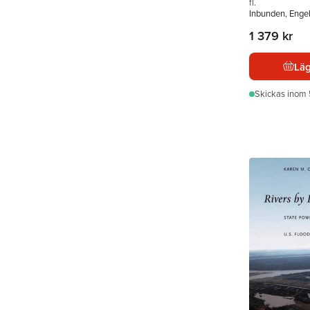
fl.
Inbunden, Enge
1 379 kr
Läg
Skickas
inom 