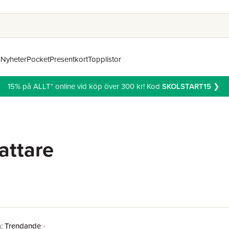
n
Nyheter
Pocket
Presentkort
Topplistor
15% på ALLT* online vid köp över 300 kr! Kod
SKOLSTART15
❯
fattare
å:
Trendande