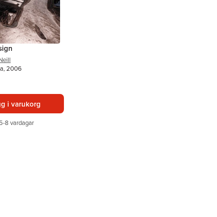
sign
eill
ka, 2006
g i varukorg
5-8 vardagar