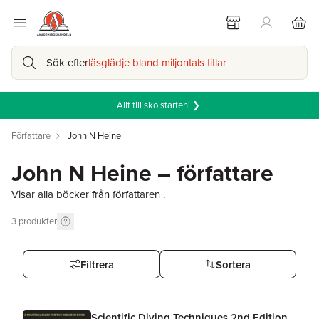
Sök efter
läsglädje bland miljontals titlar
Allt till skolstarten! ❯
Författare
John N Heine
John N Heine – författare
Visar alla böcker från författaren .
3
produkter
Filtrera
Sortera
Scientific Diving Techniques 2nd Edition