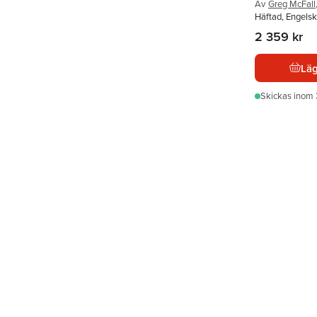
Av
Greg McFall
Häftad, Engelsk
2 359 kr
Läg
Skickas
inom 