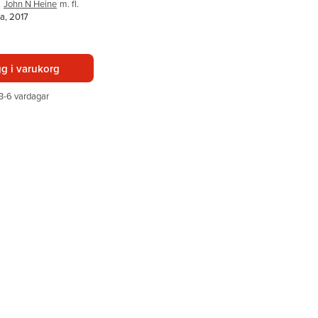
,
John N Heine
m. fl.
a, 2017
g i varukorg
3-6 vardagar