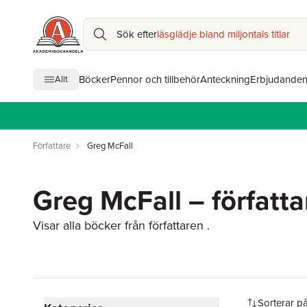
Sök efter
läsglädje bland miljontals titlar
Böcker
Pennor och tillbehör
Anteckning
Erbjudande
Allt
Författare
Greg McFall
Greg McFall – författa
Visar alla böcker från författaren .
Hoppa över filtreringsmeny
Sorterar p