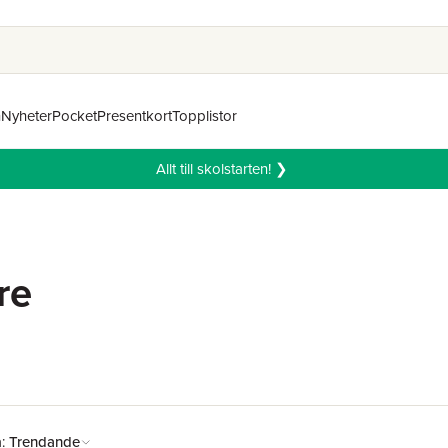
n
Nyheter
Pocket
Presentkort
Topplistor
Allt till skolstarten! ❯
re
å:
Trendande