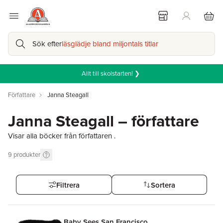
Sök efter
läsglädje bland miljontals titlar
Allt till skolstarten! ❯
Författare
Janna Steagall
Janna Steagall – författare
Visar alla böcker från författaren .
9
produkter
Filtrera
Sortera
Baby Sees San Francisco