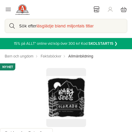
Sök efter
läsglädje bland miljontals titlar
15% på ALLT* online vid köp över 300 kr! Kod
SKOLSTART15
❯
Barn och ungdom
Faktaböcker
Allmänbildning
NYHET