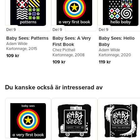
Del 9
Del 9
Del 9
Baby Sees: Patterns
Baby Sees: A Very
Baby Sees: Hello
Adam Wilde
First Book
Baby
Kartonnage
, 2015
Chez Picthall
Adam Wilde
Kartonnage
, 2008
Kartonnage
, 2020
109 kr
109 kr
119 kr
Hoppa över listan
Du kanske också är intresserad av