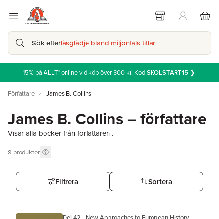
Sök efter
läsglädje bland miljontals titlar
15% på ALLT* online vid köp över 300 kr! Kod
SKOLSTART15
❯
Författare
James B. Collins
James B. Collins – författare
Visar alla böcker från författaren .
8
produkter
Filtrera
Sortera
Del 42 - New Approaches to European History