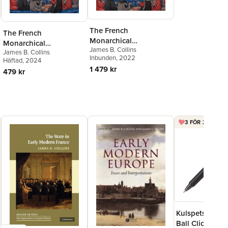
The French
The French
Monarchical
Monarchical
James B. Collins
Commonwealth, 1356-
James B. Collins
Commonwealth, 1356-
Inbunden
, 2022
Häftad
, 2024
1560
1560
1 479 kr
479 kr
3 FÖR 2 FRIXIO
Kulspetspenna 
Ball Clicker 0.7