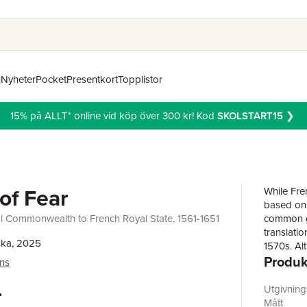
n
Nyheter
Pocket
Presentkort
Topplistor
15% på ALLT* online vid köp över 300 kr! Kod
SKOLSTART15
❯
of Fear
While Fre
based on 
 Commonwealth to French Royal State, 1561-1651
common go
translatio
ska, 2025
1570s. Al
Produk
right up 
ins
focus on t
demonstra
r
Utgivnin
level from
Mått