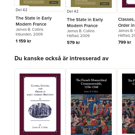
Del 42
Del 42
The State in Early
Classes,
The State in Early
Modern France
Order i
Modern France
James B. Collins
James B. 
James B. Collins
Brittany
Inbunden
, 2009
Häftad
, 
Häftad
, 2009
1 159 kr
799 kr
579 kr
Hoppa över listan
Du kanske också är intresserad av