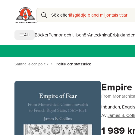
Sök efter
läsglädje bland miljontals titlar
Böcker
Pennor och tillbehör
Anteckning
Erbjudande
Allt
Samhälle och politik
Politik och statsskick
Empire 
From Monarchical
Inbunden, Engel
Av
James B. Coll
1 989 k