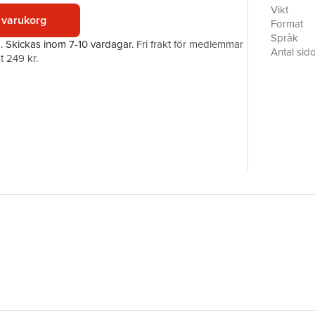
language u
Vikt
 varukorg
grievance
Format
Collins d
Språk
a.
Skickas
inom 7-10 vardagar
.
Fri frakt för medlemmar
process a
Antal sid
t 249 kr.
Förlag
ISBN