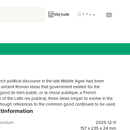
Välj butik
nch political discourse in the late Middle Ages had been
ancient Roman ideas that government existed for the
od (le bien public, or la chose publique, a French
n of the Latin res publica), these ideas began to evolve in the
though references to the common good continued to be used
tinformation
to the French Revolution, they were gradually overtaken by a
he good of the State (le bien de l'État). James B. Collins
tes how this evolution in language existed at every social
gsdatum
2025-12-11
 the peasant village up to the royal court. By analysing the
157 x 235 x 24 mm