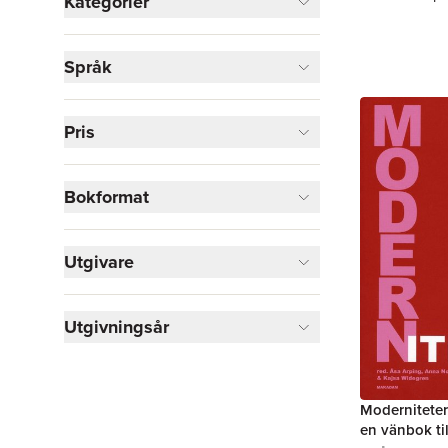
Kategorier
Böcker
Språk
Samhälle och politik
2
Data och IT
1
Skönlitteratur
1
Pris
Visa fler
Bokformat
Visa fler
Utgivare
Utgivningsår
Moderniteter :
en vänbok ti