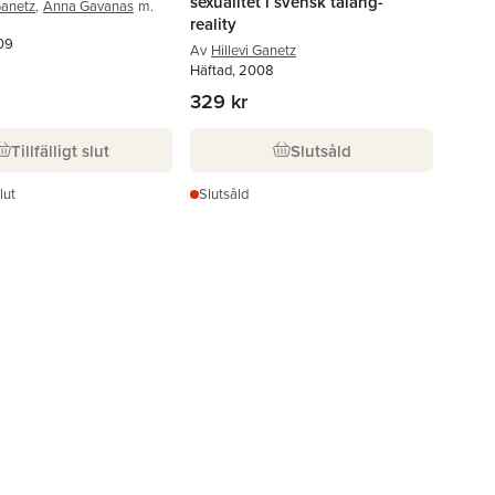
sexualitet i svensk talang-
Ganetz
,
Anna Gavanas
m.
reality
09
Av
Hillevi Ganetz
Häftad, 2008
329 kr
Tillfälligt slut
Slutsåld
slut
Slutsåld