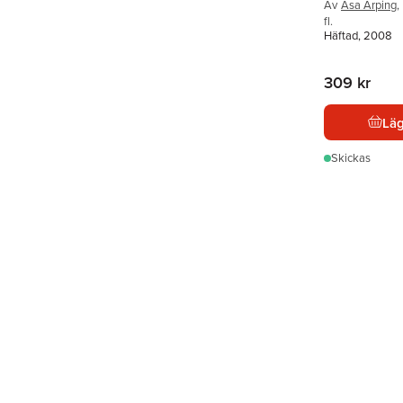
Av
Åsa Arping
,
fl.
Häftad, 2008
309 kr
Läg
Skickas