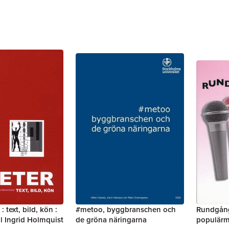
 text, bild, kön :
#metoo, byggbranschen och
Rundgång
ll Ingrid Holmquist
de gröna näringarna
populärm