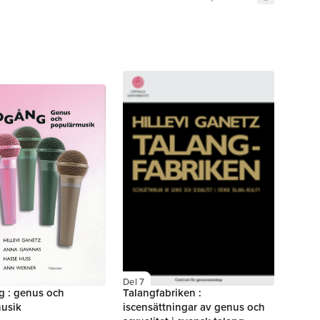
Del 7
 : genus och
Talangfabriken :
usik
iscensättningar av genus och