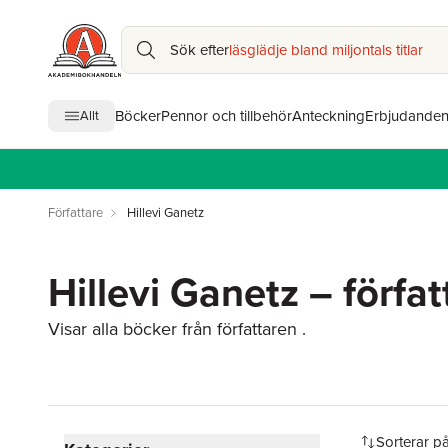
Sök efter
läsglädje bland miljontals titlar
Böcker
Pennor och tillbehör
Anteckning
Erbjudande
Allt
Författare
Hillevi Ganetz
Hillevi Ganetz – förfat
Visar alla böcker från författaren .
Hoppa över filtreringsmeny
Sorterar p