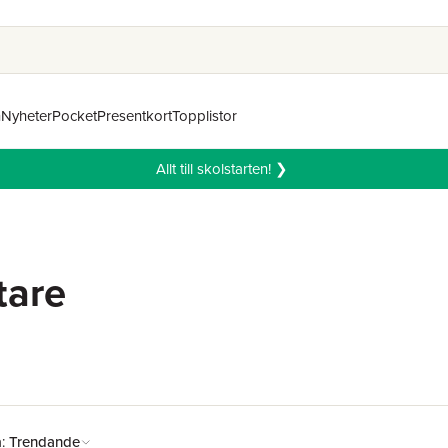
n
Nyheter
Pocket
Presentkort
Topplistor
Allt till skolstarten! ❯
tare
å:
Trendande