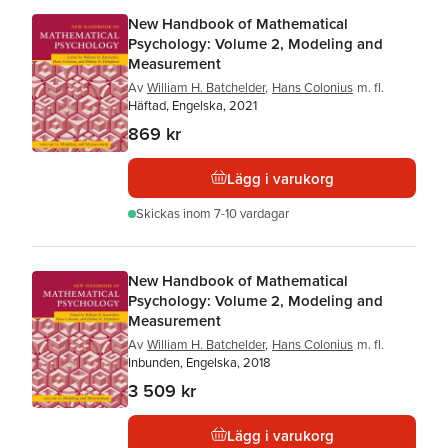
New Handbook of Mathematical
Psychology: Volume 2, Modeling and
Measurement
Av
William H. Batchelder
,
Hans Colonius
m. fl.
Häftad, Engelska, 2021
869 kr
Lägg i varukorg
Skickas
inom 7-10 vardagar
New Handbook of Mathematical
Psychology: Volume 2, Modeling and
Measurement
Av
William H. Batchelder
,
Hans Colonius
m. fl.
Inbunden, Engelska, 2018
3 509 kr
Lägg i varukorg