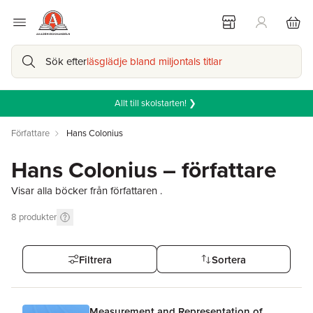
Sök efter
läsglädje bland miljontals titlar
Allt till skolstarten! ❯
Författare
Hans Colonius
Hans Colonius – författare
Visar alla böcker från författaren .
8
produkter
Filtrera
Sortera
Measurement and Representation of