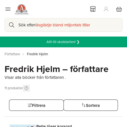
Sök efter
läsglädje bland miljontals titlar
Allt till skolstarten! ❯
Författare
Fredrik Hjelm
Fredrik Hjelm – författare
Visar alla böcker från författaren .
11
produkter
Filtrera
Sortera
Pelle löser korsord