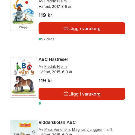
Av
Fredrik Hjelm
Häftad, 2017, 3-6 år
119 kr
Lägg i varukorg
Skickas
ABC Hästraser
Av
Fredrik Hjelm
Häftad, 2015, 6-9 år
119 kr
Lägg i varukorg
Riddarskolan ABC
Av
Mats Vänehem
,
Magnus Ljunggren
m. fl.
Häftad, 2015, 6-9 år