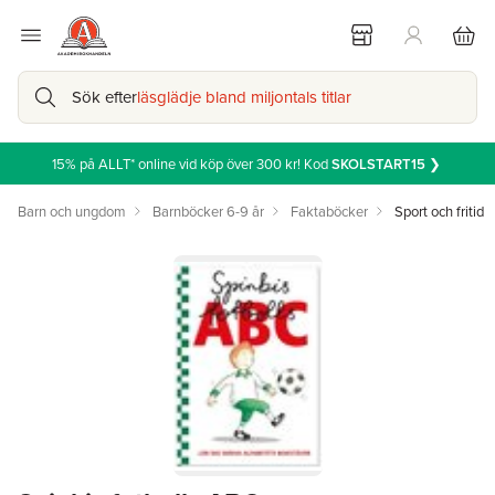
Sök efter
läsglädje bland miljontals titlar
15% på ALLT* online vid köp över 300 kr! Kod
SKOLSTART15
❯
Barn och ungdom
Barnböcker 6-9 år
Faktaböcker
Sport och fritid