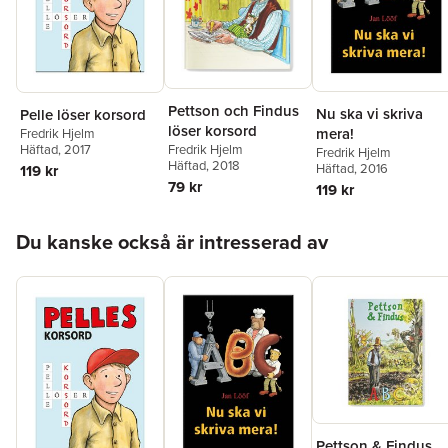
Pettson och Findus
Nu ska vi skriva
Pelle löser korsord
löser korsord
mera!
Fredrik Hjelm
Fredrik Hjelm
Häftad
, 2017
Fredrik Hjelm
Häftad
, 2018
Häftad
, 2016
119 kr
79 kr
119 kr
Hoppa över listan
Du kanske också är intresserad av
Pettson & Findus