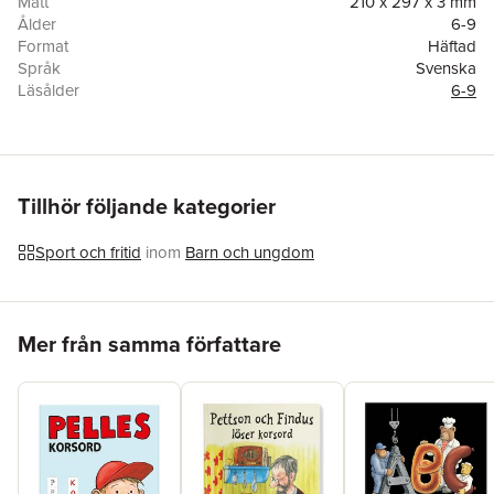
Mått
210 x 297 x 3 mm
Ålder
6-9
Format
Häftad
Språk
Svenska
Läsålder
6-9
Antal sidor
32
Förlag
Hjelm förlag
Illustratör
Mati Lepp
ISBN
9789185275595
Tillhör följande kategorier
Sport och fritid
inom
Barn och ungdom
Hoppa över listan
Mer från samma författare