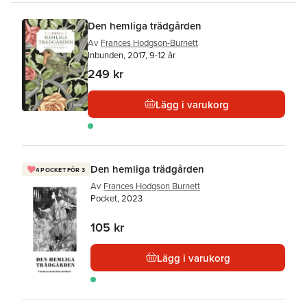
Den hemliga trädgården
Av
Frances Hodgson-Burnett
Inbunden, 2017, 9-12 år
249 kr
Lägg i varukorg
Den hemliga trädgården
4 POCKET FÖR 3
Av
Frances Hodgson Burnett
Pocket, 2023
105 kr
Lägg i varukorg