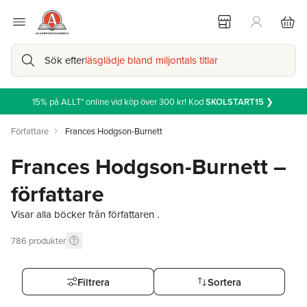
Sök efter
läsglädje bland miljontals titlar
15% på ALLT* online vid köp över 300 kr! Kod
SKOLSTART15
❯
Författare
Frances Hodgson-Burnett
Frances Hodgson-Burnett –
författare
Visar alla böcker från författaren .
786
produkter
Filtrera
Sortera