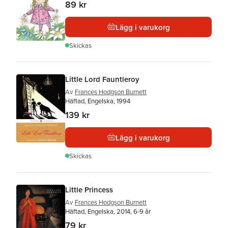
89 kr
Lägg i varukorg
Skickas
Little Lord Fauntleroy
Av
Frances Hodgson Burnett
Häftad, Engelska, 1994
139 kr
Lägg i varukorg
Skickas
Little Princess
Av
Frances Hodgson Burnett
Häftad, Engelska, 2014, 6-9 år
79 kr