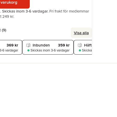
 varukorg
Illustratör
ISBN
a.
Skickas
inom 3-6 vardagar
.
Fri frakt för medlemmar
t 249 kr.
 (
9
)
Visa alla
369 kr
Inbunden
359 kr
Häftad
269
3-6 vardagar
Skickas
inom 3-6 vardagar
Skickas
inom 3-6 varda