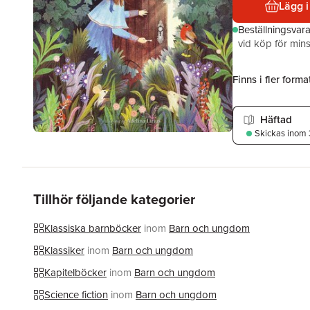
Lägg i
Beställningsvar
vid köp för mins
Finns i fler format
Häftad
Skickas
inom 
Tillhör följande kategorier
Klassiska barnböcker
inom
Barn och ungdom
Klassiker
inom
Barn och ungdom
Kapitelböcker
inom
Barn och ungdom
Science fiction
inom
Barn och ungdom