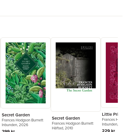
Little Princess
Secret Garden
Secret Garden
Frances Hodgson 
Frances Hodgson Burnett
Frances Hodgson Burnett
Inbunden
, 2025
Inbunden
, 2026
Häftad
, 2010
229 kr
299 kr