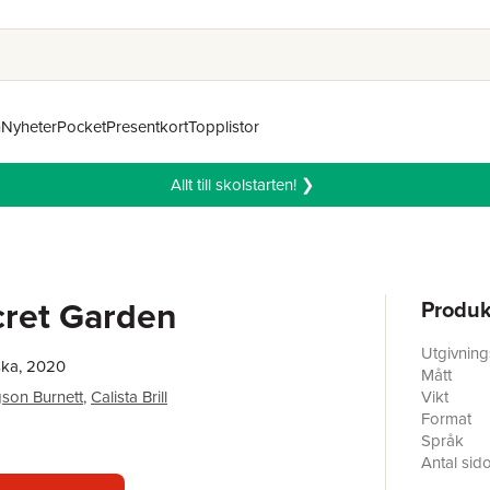
n
Nyheter
Pocket
Presentkort
Topplistor
Allt till skolstarten! ❯
cret Garden
Produk
Utgivnin
ska, 2020
Mått
son Burnett
,
Calista Brill
Vikt
Format
Språk
Antal sid
Förlag