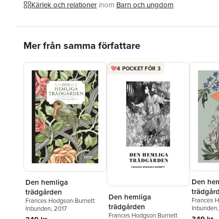
Kärlek och relationer
inom
Barn och ungdom
Hoppa över listan
Mer från samma författare
4 POCKET FÖR 3
Den hem
Den hemliga
trädgård
trädgården
Den hemliga
Frances H
Frances Hodgson-Burnett
trädgården
Inbunden
Inbunden
, 2017
Frances Hodgson Burnett