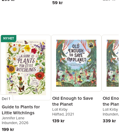
59 kr
NYHET
Old Enough to Save
Old Enough to
Del 1
the Planet
the Planet: A 
Guide to Plants for
Loll Kirby
Loll Kirby
Book
Little Witchlings
Häftad
, 2021
Inbunden
, 2021
Jennifer Lane
139 kr
339 kr
Inbunden
, 2026
199 kr