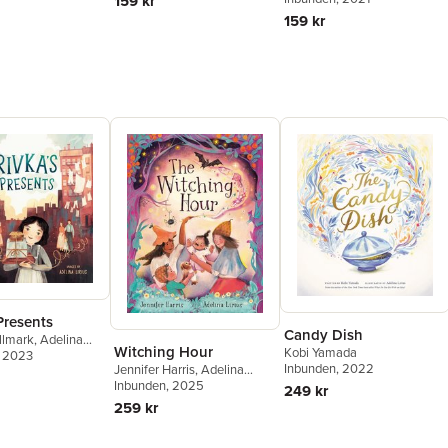
159 kr
159 kr
Presents
Candy Dish
llmark
,
Adelina
Witching Hour
Kobi Yamada
, 2023
Inbunden
, 2022
Jennifer Harris
,
Adelina
Lirius
Inbunden
, 2025
249 kr
259 kr