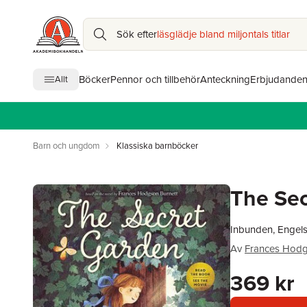
Sök efter
läsglädje bland miljontals titlar
Böcker
Pennor och tillbehör
Anteckning
Erbjudande
Allt
Barn och ungdom
Klassiska barnböcker
The Se
Inbunden, Engel
Av
Frances Hodg
369 kr