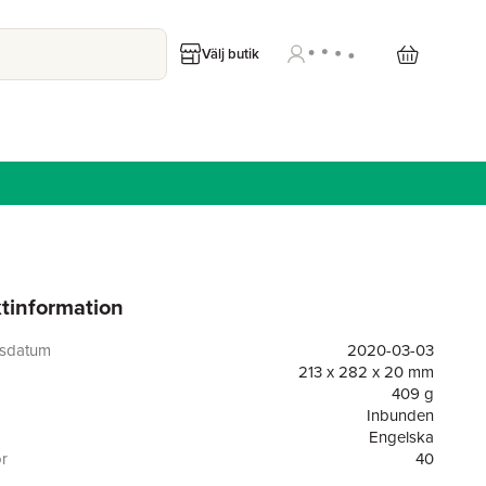
Välj butik
tinformation
gsdatum
2020-03-03
213 x 282 x 20 mm
409 g
Inbunden
Engelska
or
40
Harpercollins Childrens Books