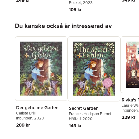
349 kr
249 kr
Pocket
, 2023
105 kr
Hoppa över listan
Du kanske också är intresserad av
Rivka's 
Laurie Wa
Der geheime Garten
Secret Garden
Lirius
Inbunden
Calista Brill
Frances Hodgson Burnett
229 kr
Inbunden
, 2023
Häftad
, 2020
289 kr
149 kr