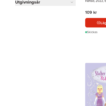
Häftad, 2022, 6
Utgivningsår
109 kr
Läg
Skickas