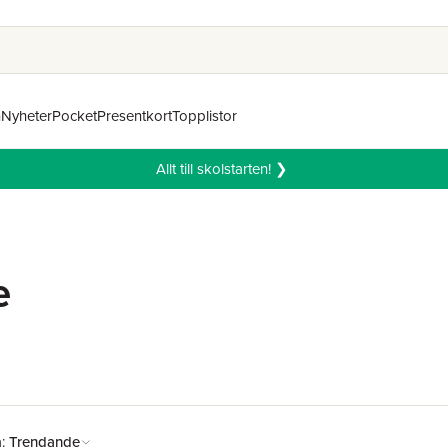
n
Nyheter
Pocket
Presentkort
Topplistor
Allt till skolstarten! ❯
e
å:
Trendande