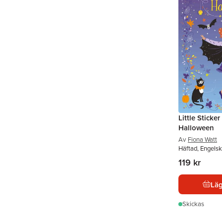
Little Sticke
Halloween
Av
Fiona Watt
Häftad, Engelsk
119 kr
Läg
Skickas