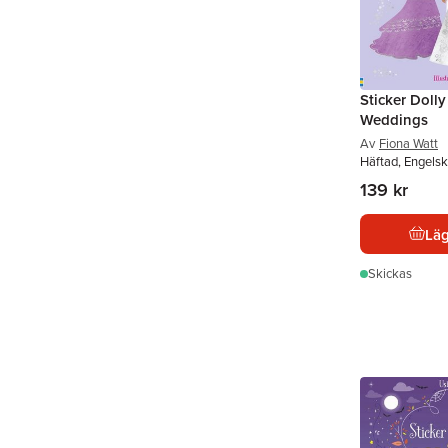
Sticker Doll
Weddings
Av
Fiona Watt
Häftad, Engels
139 kr
Läg
Skickas