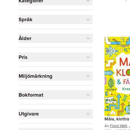
Kategorier
Böcker
Språk
Barn och ungdom
559
Läromedel
11
Djur och Natur
3
Ålder
Tecknade serier
1
Visa fler
Pris
Visa fler
Miljömärkning
Bokformat
Utgivare
Måla, klottra
Av
Fiona Watt
,