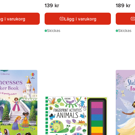
139 kr
189 kr
g i varukorg
Lägg i varukorg
Skickas
Skickas