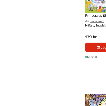
Princesses S
Av
Fiona Watt
Häftad, Engels
139 kr
Läg
Skickas