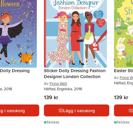
r Dolly Dressing
Sticker Dolly Dressing Fashion
Easter St
Designer London Collection
Av
Fiona W
Häftad, Eng
Av
Fiona Watt
a, 2018
Häftad, Engelska, 2016
139 kr
139 kr
g i varukorg
Lägg i varukorg
Skickas
Skickas