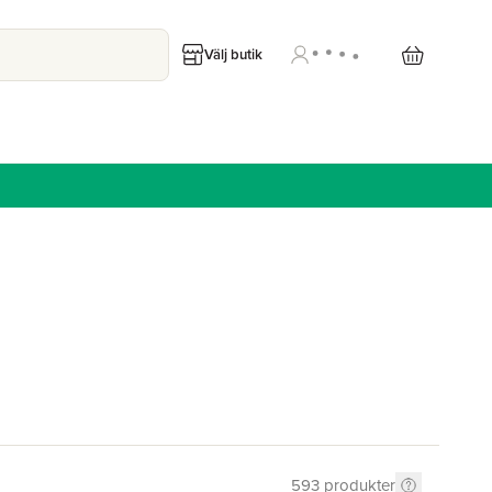
Välj butik
593
produkter