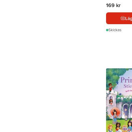
169 kr
Läg
Skickas