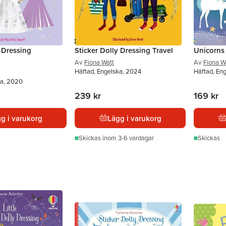
y Dressing
Sticker Dolly Dressing Travel
Unicorns
Av
Fiona Watt
Av
Fiona W
Häftad, Engelska, 2024
Häftad, En
ka, 2020
239 kr
169 kr
g i varukorg
Lägg i varukorg
Skickas
inom 3-6 vardagar
Skickas