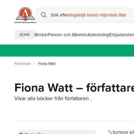
Sök efter
läsglädje bland miljontals titlar
Böcker
Pennor och tillbehör
Anteckning
Erbjudande
Allt
Författare
Fiona Watt
Fiona Watt – författar
Visar alla böcker från författaren .
Hoppa över filtreringsmeny
Sorterar p