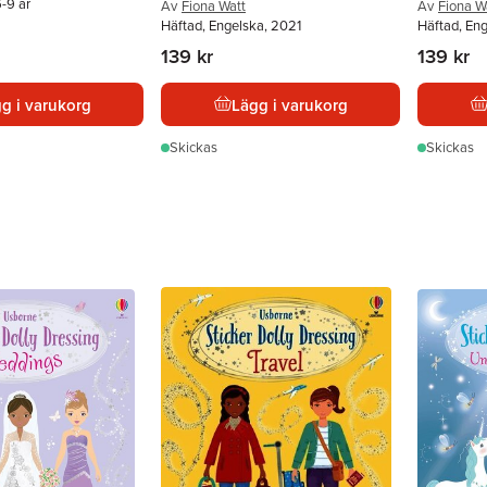
-9 år
Av
Fiona Watt
Av
Fiona W
Häftad, Engelska, 2021
Häftad, En
139 kr
139 kr
g i varukorg
Lägg i varukorg
Skickas
Skickas