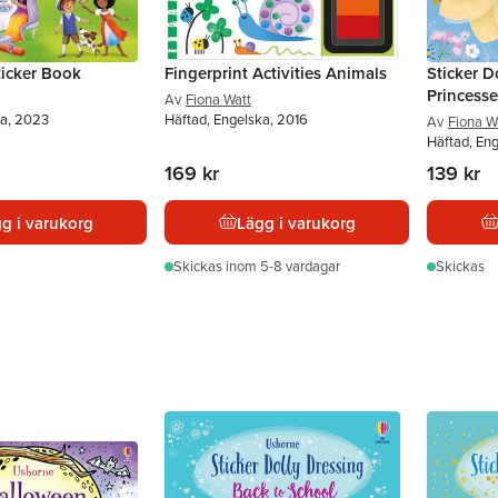
ticker Book
Fingerprint Activities Animals
Sticker D
Princesse
Av
Fiona Watt
ka, 2023
Häftad, Engelska, 2016
Av
Fiona W
Häftad, En
169 kr
139 kr
g i varukorg
Lägg i varukorg
Skickas
inom 5-8 vardagar
Skickas