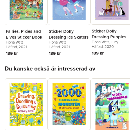
Sticker Dolly
Fairies, Pixies and
Sticker Dolly
Dressing Puppies 
Elves Sticker Book
Dressing Ice Skaters
Fiona Watt
,
Lucy
Fiona Watt
Kittens
Fiona Watt
Bowman
Häftad
, 2020
Häftad
, 2021
Häftad
, 2021
189 kr
139 kr
139 kr
Hoppa över listan
Du kanske också är intresserad av