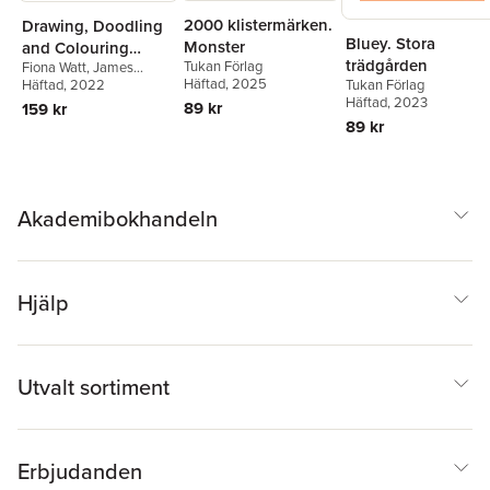
2000 klistermärken.
Drawing, Doodling
Bluey. Stora
Monster
and Colouring
trädgården
Tukan Förlag
Fiona Watt
,
James
Activity Book
Häftad
, 2025
Tukan Förlag
Maclaine
Häftad
, 2022
Häftad
, 2023
89 kr
159 kr
89 kr
Akademibokhandeln
Hjälp
Utvalt sortiment
Erbjudanden