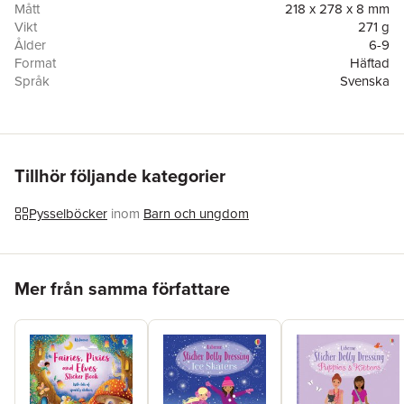
Mått
218 x 278 x 8 mm
Vikt
271 g
Ålder
6-9
Format
Häftad
Språk
Svenska
Läsålder
6-9
Antal sidor
64
Upplaga
1
Förlag
Tukan Förlag
Illustratör
Erica Harrison
,
Katie Lovell
Tillhör följande kategorier
ISBN
9789180375139
Miljömärkning
FSC
Pysselböcker
inom
Barn och ungdom
Originaltitel
Drawing, Doodling & Colouring Activity Book
Översättare
Marie Helleday Ekwurtzel
Hoppa över listan
Mer från samma författare