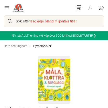
Sök efter
läsglädje bland miljontals titlar
15% på ALLT* online vid köp över 300 kr! Kod
SKOLSTART15
❯
Barn och ungdom
Pysselböcker