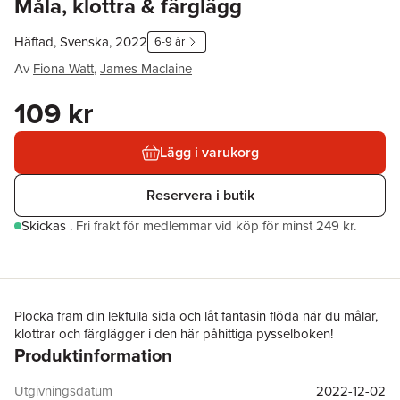
Måla, klottra & färglägg
Häftad, Svenska, 2022
6-9 år
Av
Fiona Watt
,
James Maclaine
109 kr
Lägg i varukorg
Reservera i butik
Skickas
.
Fri frakt för medlemmar vid köp för minst 249 kr.
Plocka fram din lekfulla sida och låt fantasin flöda när du målar,
klottrar och färglägger i den här påhittiga pysselboken!
Produktinformation
Utgivningsdatum
2022-12-02