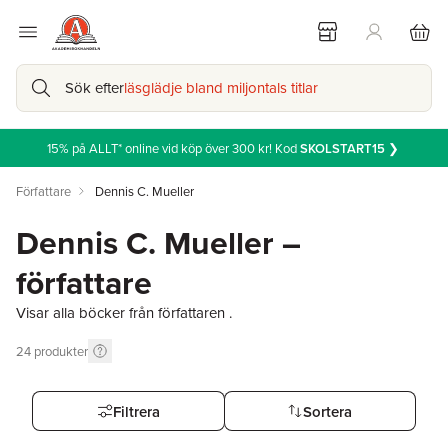
Sök efter
läsglädje bland miljontals titlar
15% på ALLT* online vid köp över 300 kr! Kod
SKOLSTART15
❯
Författare
Dennis C. Mueller
Dennis C. Mueller –
författare
Visar alla böcker från författaren .
24
produkter
Filtrera
Sortera