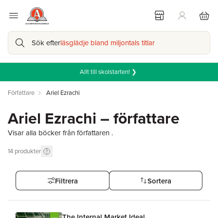
Sök efter
läsglädje bland miljontals titlar
Allt till skolstarten! ❯
Författare
Ariel Ezrachi
Ariel Ezrachi – författare
Visar alla böcker från författaren .
14
produkter
Filtrera
Sortera
The Internal Market Ideal