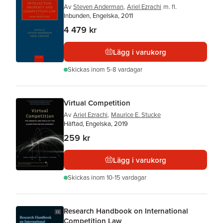
Av
Steven Anderman
,
Ariel Ezrachi
m. fl.
Inbunden, Engelska, 2011
4 479 kr
Lägg i varukorg
Skickas
inom 5-8 vardagar
Virtual Competition
Av
Ariel Ezrachi
,
Maurice E. Stucke
Häftad, Engelska, 2019
259 kr
Lägg i varukorg
Skickas
inom 10-15 vardagar
Research Handbook on International
Competition Law