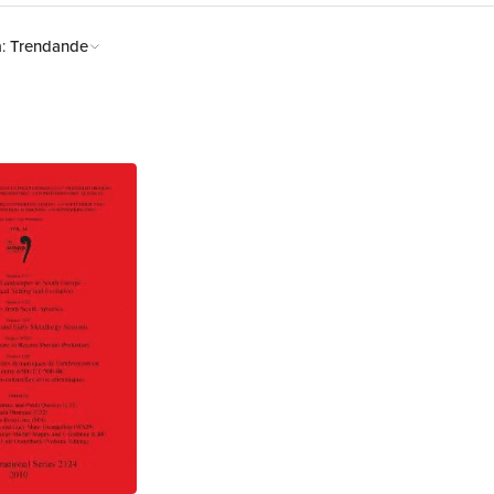
å:
Trendande