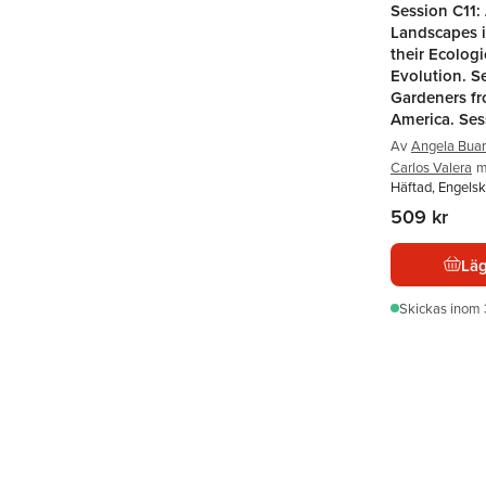
Session C11:
Landscapes i
their Ecologi
Evolution. S
Gardeners f
America. Ses
Av
Angela Buar
Carlos Valera
m.
Häftad, Engelsk
509 kr
Läg
Skickas
inom 