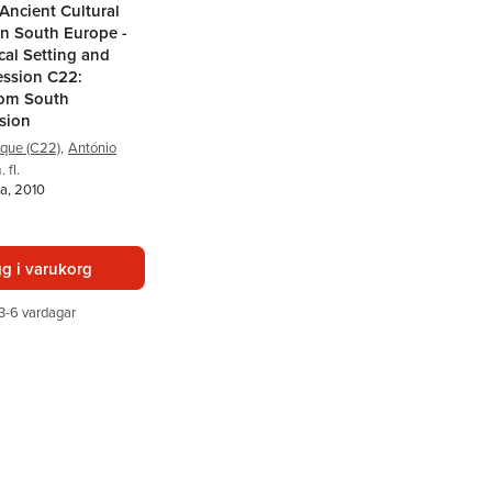
 Ancient Cultural
n South Europe -
cal Setting and
ession C22:
rom South
sion
que (C22)
,
António
 fl.
a, 2010
g i varukorg
3-6 vardagar