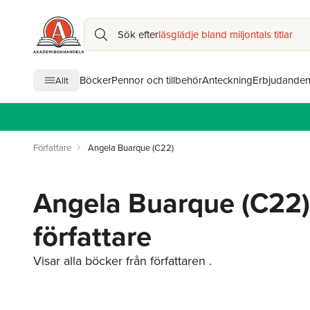
Sök efter
läsglädje bland miljontals titlar
Böcker
Pennor och tillbehör
Anteckning
Erbjudande
Allt
Författare
Angela Buarque (C22)
Angela Buarque (C22)
författare
Visar alla böcker från författaren .