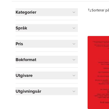
Hoppa över filtreringsmeny
Sorterar p
Kategorier
Böcker
Språk
Historia och arkeologi
1
Visa fler
Pris
Visa fler
Bokformat
Utgivare
Utgivningsår