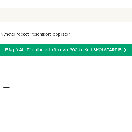
n
Nyheter
Pocket
Presentkort
Topplistor
15% på ALLT* online vid köp över 300 kr! Kod
SKOLSTART15
❯
 –