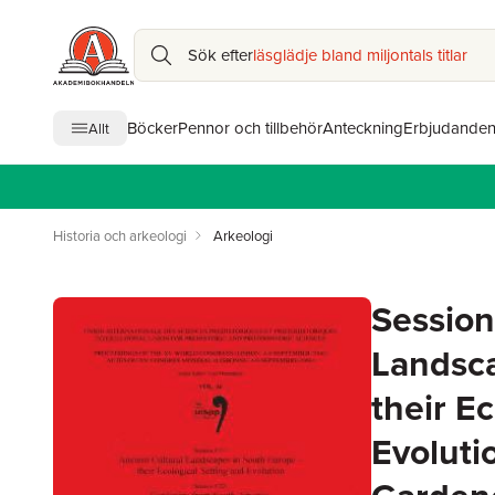
Sök efter
läsglädje bland miljontals titlar
Böcker
Pennor och tillbehör
Anteckning
Erbjudande
Allt
Historia och arkeologi
Arkeologi
Session
Landsca
their E
Evoluti