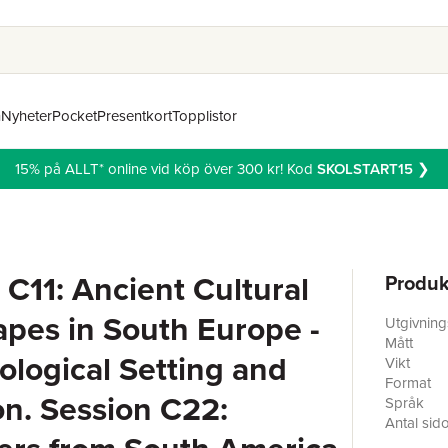
n
Nyheter
Pocket
Presentkort
Topplistor
15% på ALLT* online vid köp över 300 kr! Kod
SKOLSTART15
❯
 C11: Ancient Cultural
Produk
pes in South Europe -
Utgivnin
Mått
cological Setting and
Vikt
Format
on. Session C22:
Språk
Antal sid
Förlag