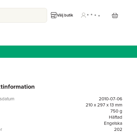
Välj butik
tinformation
gsdatum
2010-07-06
210 x 297 x 13 mm
750 g
Häftad
Engelska
or
202
BAR Publishing