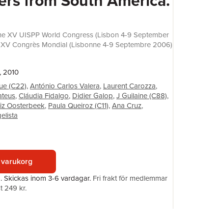
rs from South America.
ISBN
the XV UISPP World Congress (Lisbon 4-9 September
u XV Congrès Mondial (Lisbonne 4-9 Septembre 2006)
, 2010
ue (C22)
,
António Carlos Valera
,
Laurent Carozza
,
ateus
,
Cláudia Fidalgo
,
Didier Galop
,
J Guilaine (C88)
,
iz Oosterbeek
,
Paula Queiroz (C11)
,
Ana Cruz
,
elista
 varukorg
a.
Skickas
inom 3-6 vardagar
.
Fri frakt för medlemmar
t 249 kr.