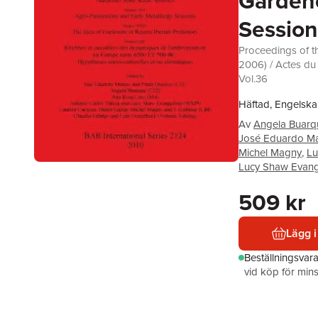
Gardene
Session
Proceedings of 
2006) / Actes d
Vol.36
Häftad, Engelska
Av
Angela Buarq
José Eduardo M
Michel Magny
,
Lu
Lucy Shaw Evang
509 kr
Lägg i
Beställningsvar
vid köp för mins