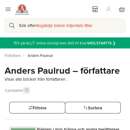
Sök efter
läsglädje bland miljontals titlar
15% på ALLT* online vid köp över 300 kr! Kod
SKOLSTART15
❯
Författare
Anders Paulrud
Anders Paulrud – författare
Visar alla böcker från författaren .
3
produkter
Filtrera
Sortera
Fjärilen i min hjärna och andra berättelser