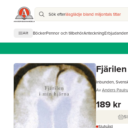
Sök efter
läsglädje bland miljontals titlar
Böcker
Pennor och tillbehör
Anteckning
Erbjudande
Allt
Fjärilen
Inbunden, Svens
Av
Anders Paulr
189 kr
Sl
Slutsåld