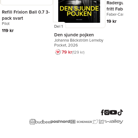
Radergummi li
fritt Faber-Cast
Refill Frixion Ball 0.7 3-
Faber-Castell
pack svart
19 kr
Pilot
Del 1
119 kr
Den sjunde pojken
Johanna Bäckström Lerneby
Pocket
, 2026
79 kr
129 kr