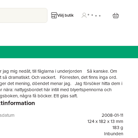
Välj butik
 jag mig nedåt, till fåglarna i underjorden Så kanske. Om
ät så dramatiskt. Och vackert. Förresten, det finns inga ord.
er det mening, döendet menar jag. Jag försöker hitta dem i
r nära: nattygsbordet här intill med blyertspennorna och
gsboken, några få böcker. Ett glas saft.
tinformation
ll pennan för att värja sig när döden fingrar på honom. I sin
gsbok med de svarta mollskinnspärmarna skriver han om de
rerna på lungorna och om den pipande andningen, om en
gsdatum
2008-01-11
g tveksamhet när han ska svälja och om ljusspringan från
124 x 182 x 13 mm
 som hjälper mot nattskräcken. På små lappar skriver han
183 g
en till den kvinna som lovat att vara med honom till slutet
Inbunden