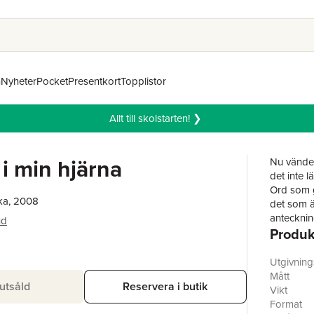
n
Nyheter
Pocket
Presentkort
Topplistor
Allt till skolstarten! ❯
 i min hjärna
Nu vänder
det inte l
Ord som g
ka, 2008
det som ä
antecknin
ud
Produk
Han tar ti
antecknin
fem tumö
Utgivnin
egendomli
Mått
utsåld
Reservera i butik
badrummet
Vikt
meddeland
Format