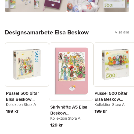
Hoppa över listan
Designsamarbete Elsa Beskow
Visa alla
Pussel 500 bitar
Pussel 500 bitar
Elsa Beskow
Elsa Beskow
Kollektion Stora A
Kollektion Stora A
Blomsterfesten
Blomsterflickorna
Skrivhäfte A5 Elsa
199 kr
199 kr
Beskow
Kollektion Stora A
Blomsterfesten rosa
129 kr