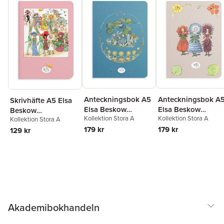
Anteckningsbok A5
Anteckningsbok A
Skrivhäfte A5 Elsa
Elsa Beskow
Elsa Beskow
Beskow
Kollektion Stora A
Kollektion Stora A
Blåsippor och
Blomsterflickorna
Kollektion Stora A
Blomsterfesten rosa
tussilago blå
179 kr
beige
179 kr
129 kr
Akademibokhandeln