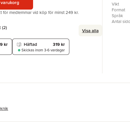
 varukorg
and human
Vikt
bringing i
Format
akt för medlemmar vid köp för minst 249 kr.
Språk
Antal sid
Förlag
 (
2
)
Visa alla
ISBN
9 kr
Häftad
319 kr
Skickas
inom 3-6 vardagar
eknik