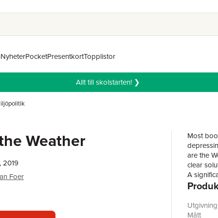
n
Nyheter
Pocket
Presentkort
Topplistor
Allt till skolstarten! ❯
ljöpolitik
the Weather
Most book
depressin
are the We
, 2019
clear solu
A signifi
an Foer
Produk
meat. Giv
cutting ba
environme
Utgivnin
per day - 
Mått