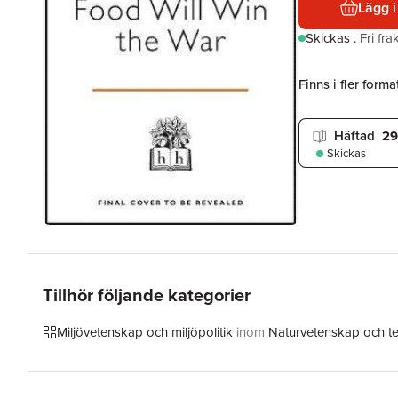
Lägg i
Skickas
.
Fri fr
Finns i fler format
Häftad
29
Skickas
Tillhör följande kategorier
Miljövetenskap och miljöpolitik
inom
Naturvetenskap och t
Hoppa över listan