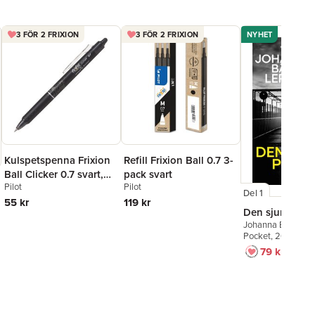
3 FÖR 2 FRIXION
3 FÖR 2 FRIXION
NYHET
Kulspetspenna Frixion
Refill Frixion Ball 0.7 3-
Ball Clicker 0.7 svart,
pack svart
Pilot
Pilot
raderbar
Del 1
55 kr
119 kr
Den sjunde po
Johanna Bäckströ
Pocket
, 2026
79 kr
129 kr