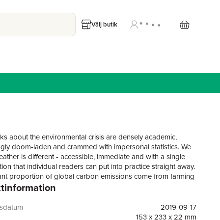
Välj butik
s about the environmental crisis are densely academic,
gly doom-laden and crammed with impersonal statistics. We
ather is different - accessible, immediate and with a single
tion that individual readers can put into practice straight away.
cant proportion of global carbon emissions come from farming
tinformation
ing up meat is incredibly hard and nobody is perfect - but just
ck is much easier and still has a huge positive effect on the
nt. Just changing our dinners - cutting out meat for one meal
gsdatum
2019-09-17
is enough to change the world. With his distinctive wit, insight
153 x 233 x 22 mm