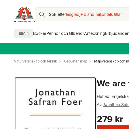
Sök efter
läsglädje bland miljontals titlar
Böcker
Pennor och tillbehör
Anteckning
Erbjudande
Allt
Naturvetenskap och teknik
Geovetenskap
Miljövetenskap och mi
We are 
Häftad, Engelska
Av
Jonathan Safr
279 kr