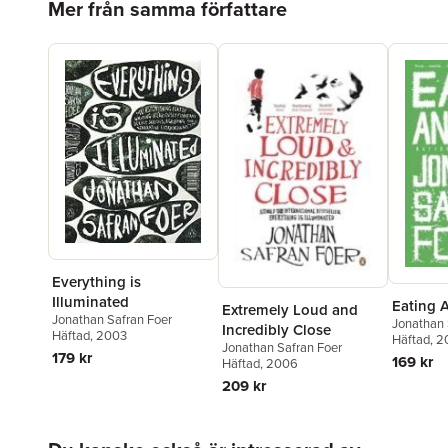
Mer från samma författare
Everything is
Illuminated
Eating 
Extremely Loud and
Jonathan Safran Foer
Jonathan 
Incredibly Close
Häftad
, 2003
Häftad
, 2
Jonathan Safran Foer
179 kr
169 kr
Häftad
, 2006
209 kr
Hoppa över listan