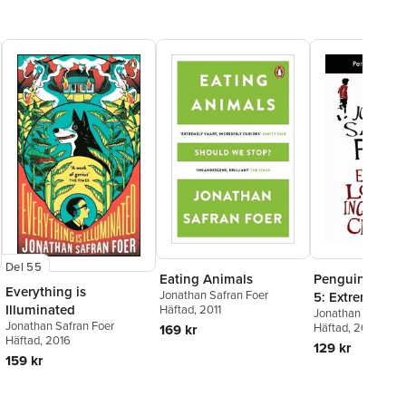
Del 55
Eating Animals
Penguin Reade
Everything is
Jonathan Safran Foer
5: Extremely L
Illuminated
Häftad
, 2011
Jonathan Safran F
Incredibly Clos
Jonathan Safran Foer
Häftad
, 2020
169 kr
Graded Reader
Häftad
, 2016
129 kr
159 kr