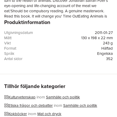
turn to the health of animals. Discover Jonathan Safran Foer's
eye-opening and life-changing account of the meat we
eat.'Should be compulsory reading. A genuine masterwork.
Read this book. It will change you' Time OutEating Animals is
Produktinformation
the most original and urgent book on the subject of food written
this century. It will change the way you think, and change the
way you eat. For good.Whether you're flirting with veganuary,
Utgivningsdatum
2011-01-27
trying to cut back on animal consumption, or a lifelong meat-
Mått
130 x 198 x 22 mm
eater, you need to read this book.From the bestselling author of
Vikt
243 g
the essential book on animal agriculture and climate crisis: We
Format
Häftad
are the Weather.'Shocking, incandescent, brilliant' The
Språk
Engelska
Times'Everyone who eats flesh should read this book' Hugh
Antal sidor
352
Fearnley-Whittingstall'Universally compelling. Jonathan Safran
Förlag
Penguin Books Ltd
Foer's book changed me' Natalie Portman'Gripping [and]
ISBN
9780141031934
original. A brilliant synthesis of argument, science and
storytelling. One of the finest books ever written on the subject
of eating animals' Times Literary Supplement'If you eat meat
Tillhör följande kategorier
and fish, you should read this book. Even if you don't, you
should. It might bring the beginning of a change of heart about
Kulturvetenskap
inom
Samhälle och politik
all living things' Joanna Lumley
Etiska frågor och debatter
inom
Samhälle och politik
Kokböcker
inom
Mat och dryck