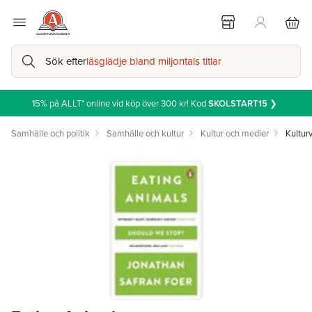
Sök efter
läsglädje bland miljontals titlar
15% på ALLT* online vid köp över 300 kr! Kod
SKOLSTART15
❯
Samhälle och politik
Samhälle och kultur
Kultur och medier
Kultur