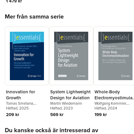
1 479 kr
Hoppa över listan
Mer från samma serie
Innovation for
System Lightweight
Whole-Body
Growth
Design for Aviation
Electromyostimulat
Tomas Smetana
,
Martin Wiedemann
on
Wolfgang Kemmler
,
Lysander Weiß
Häftad
, 2025
,
Lucas
Häftad
, 2023
Michael Fröhlich
Häftad
, 2024
,
Sauberschwarz
,
Christoph Eifler
209 kr
569 kr
199 kr
Christine Grübel
Hoppa över listan
Du kanske också är intresserad av