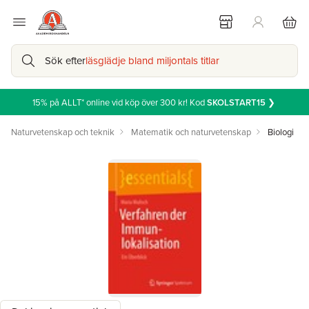
Sök efter
läsglädje bland miljontals titlar
15% på ALLT* online vid köp över 300 kr! Kod
SKOLSTART15
❯
Naturvetenskap och teknik
Matematik och naturvetenskap
Biologi