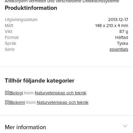
Antikörpern vermittelt und verschiedene Detektionssysteme
Produktinformation
(Enzyme, Fluorochrome, kolloidales Gold) und
Signalverstärkungsmethoden vorgestellt und durch Tabellen
ergänzt. Probleme und Fehlerquellen sind tabellarisch
Utgivningsdatum
2013-12-17
zusammengefasst und bieten übersichtlich
Mått
148 x 210 x 4 mm
Lösungsmöglichkeiten. Ausgewählte, detaillierte Anleitungen
Vikt
87 g
ergänzen und veranschaulichen den Text.
Format
Häftad
Språk
Tyska
Serie
essentials
Antal sidor
47
Upplaga
2014
Förlag
Springer Fachmedien Wiesbaden
ISBN
9783658038281
Tillhör följande kategorier
Biologi
inom
Naturvetenskap och teknik
Biokemi
inom
Naturvetenskap och teknik
Mer information