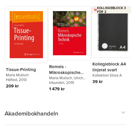
KOLLEGIEBLOCK 3
FÖR 2
Kollegieblock A4
Romeis -
Tissue-Printing
linjerat svart
Mikroskopische
Maria Mulisch
Kollektion Stora A
Technik
Maria Mulisch
,
Ulrich
Häftad
, 2013
39 kr
Welsch
Inbunden
, 2015
209 kr
1 479 kr
Akademibokhandeln