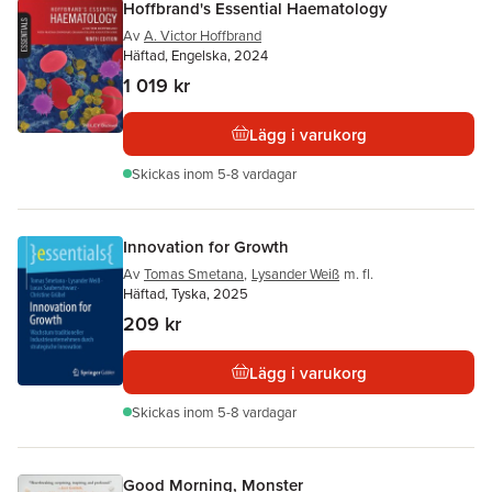
Hoffbrand's Essential Haematology
Av
A. Victor Hoffbrand
Häftad, Engelska, 2024
1 019 kr
Lägg i varukorg
Skickas
inom 5-8 vardagar
Innovation for Growth
Av
Tomas Smetana
,
Lysander Weiß
m. fl.
Häftad, Tyska, 2025
209 kr
Lägg i varukorg
Skickas
inom 5-8 vardagar
Good Morning, Monster