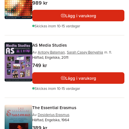
989 kr
Lägg i varukorg
Skickas
inom 10-15 vardagar
AS Media Studies
Av
Antony Bateman
,
Sarah Casey Benyahia
m. fl.
Häftad, Engelska, 2011
749 kr
Lägg i varukorg
Skickas
inom 10-15 vardagar
The Essential Erasmus
Av
Desiderius Erasmus
Häftad, Engelska, 1964
389 kr