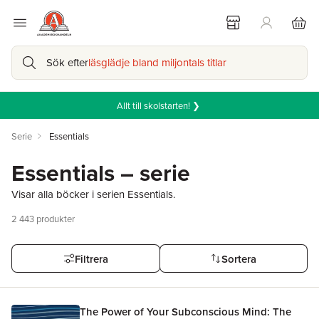
Sök efter
läsglädje bland miljontals titlar
Allt till skolstarten! ❯
Serie
Essentials
Essentials – serie
Visar alla böcker i serien Essentials.
2 443
produkter
Filtrera
Sortera
The Power of Your Subconscious Mind: The