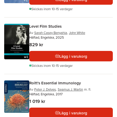
Skickas
inom 10-15 vardagar
Level Film Studies
Av
Sarah Casey Benyahia
,
John White
Häftad, Engelska, 2025
829 kr
Lägg i varukorg
Skickas
inom 10-15 vardagar
Roitt's Essential Immunology
Av
Peter J. Delves
,
Seamus J. Martin
m. fl.
Häftad, Engelska, 2017
1 019 kr
Lägg i varukorg