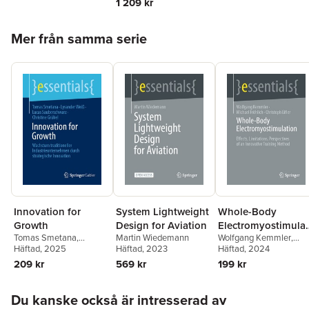
1 209 kr
Voltmer
Hoppa över listan
Mer från samma serie
Innovation for
System Lightweight
Whole-Body
Growth
Design for Aviation
Electromyostimulat
Tomas Smetana
,
Martin Wiedemann
Wolfgang Kemmler
,
on
Lysander Weiß
Häftad
, 2025
,
Lucas
Häftad
, 2023
Michael Fröhlich
Häftad
, 2024
,
Sauberschwarz
,
Christoph Eifler
209 kr
569 kr
199 kr
Christine Grübel
Hoppa över listan
Du kanske också är intresserad av