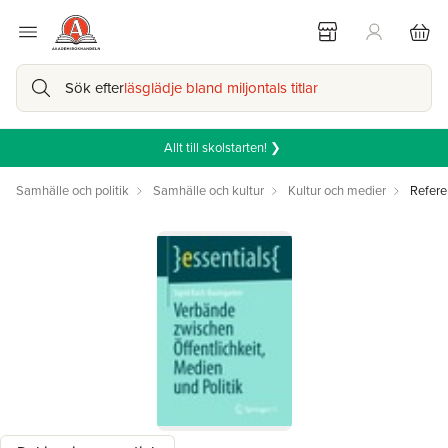
Sök efter
läsglädje bland miljontals titlar
Allt till skolstarten! ❯
Samhälle och politik
Samhälle och kultur
Kultur och medier
Refere