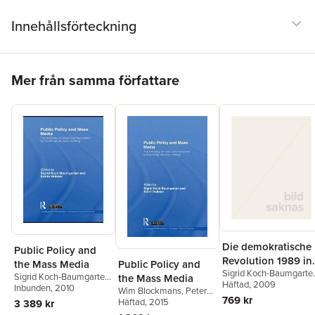
Innehållsförteckning
Hoppa över listan
Mer från samma författare
Die demokratische
Public Policy and
Revolution 1989 in
Public Policy and
the Mass Media
Sigrid Koch-Baumgarte
der DDR
Sigrid Koch-Baumgarten
,
the Mass Media
Eckart Conze
Häftad
, 2009
,
Katharin
Katrin Voltmer
Inbunden
, 2010
Wim Blockmans
,
Peter
Gajdukowa
769 kr
Hoppenbrouwers
Häftad
, 2015
,
Sigrid
3 389 kr
Koch-Baumgarten
,
Katrin