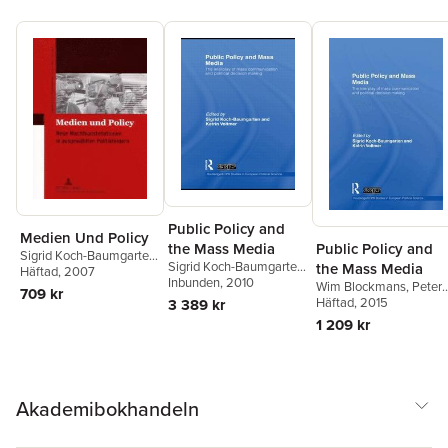
Public Policy and
Medien Und Policy
Public Policy and
the Mass Media
Sigrid Koch-Baumgarten
,
Sigrid Koch-Baumgarten
,
the Mass Media
Lutz Mez
Häftad
, 2007
Katrin Voltmer
Inbunden
, 2010
Wim Blockmans
,
Peter
709 kr
Hoppenbrouwers
Häftad
, 2015
,
Sigri
3 389 kr
Koch-Baumgarten
,
Katr
1 209 kr
Voltmer
Akademibokhandeln