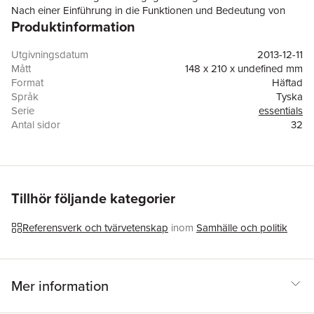
Nach einer Einführung in die Funktionen und Bedeutung von
Produktinformation
Verbänden und Medien in der Politikvermittlung zwischen Staat
und Gesellschaft werden die neuen Verflechtungen von
öffentlichen, medialen und nichtöffentlichen, institutionellen
Utgivningsdatum
2013-12-11
Politikarenen in der Mediengesellschaft sowie deren
Mått
148 x 210 x undefined mm
Rückwirkungen auf die verbandliche Interessenpolitik,
Format
Häftad
Organisation und Binnen- wie Außenkommunikation behandelt.
Språk
Tyska
Vorgestellt und diskutiert werden unterschiedliche
Serie
essentials
wissenschaftliche Interpretationsansätze zum Verhältnis von
Antal sidor
32
Verbänden und Massenmedien.
Förlag
Springer Fachmedien Wiesbaden
ISBN
9783658038700
Tillhör följande kategorier
Referensverk och tvärvetenskap
inom
Samhälle och politik
Mer information