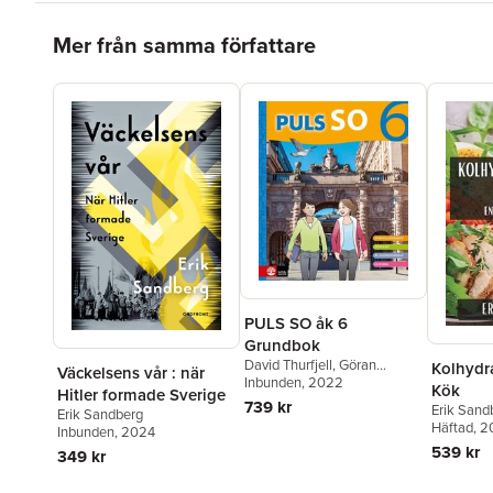
Hoppa över listan
Mer från samma författare
PULS SO åk 6
Grundbok
David Thurfjell
,
Göran
Kolhydr
Väckelsens vår : när
Körner
Inbunden
,
Per Lindberg
, 2022
,
Kök
Hitler formade Sverige
Marianne Abrahamsson
,
739 kr
Erik Sand
Erik Sandberg
Anna Lena Stålnacke
,
Anna
Häftad
, 
Inbunden
, 2024
Götlind
,
Kajsa Bornedal
,
539 kr
Karin Nygårds
,
Ludvig
349 kr
Myrenberg
,
Kajsa Kramming
,
Erik Sandberg