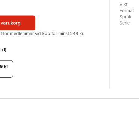
kartläggn
Vikt
formativa
Format
individue
Språk
Tummen up
 varukorg
Serie
övningar s
Antal sid
akt för medlemmar vid köp för minst 249 kr.
kunskapsk
Upplaga
Kunskapskr
Förlag
övningarn
ISBN
 (
1
)
9 kr