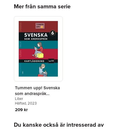
Hoppa över listan
Mer från samma serie
Tummen upp! Svenska
som andraspråk
Liber
kartläggning åk 6
Häftad
, 2023
209 kr
Hoppa över listan
Du kanske också är intresserad av