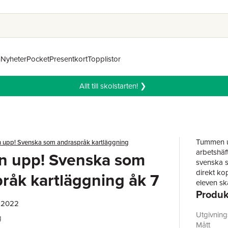
n
Nyheter
Pocket
Presentkort
Topplistor
Allt till skolstarten! ❯
Tummen up
upp! Svenska som andraspråk kartläggning
arbetshäf
 upp! Svenska som
svenska s
direkt ko
råk kartläggning åk 7
eleven sk
Produk
presenter
övningarn
, 2022
visar vil
Utgivnin
g
behöver 
Mått