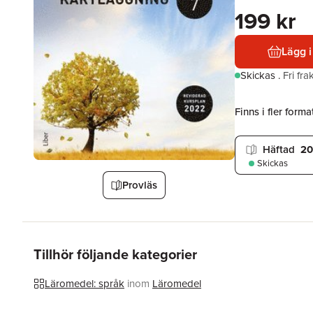
199 kr
Lägg i
Skickas
.
Fri fr
Finns i fler format
Häftad
20
Skickas
Provläs
Tillhör följande kategorier
Läromedel: språk
inom
Läromedel