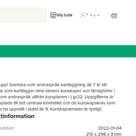
Välj butik
p! Svenska som andraspråk kartläggning åk 7 är ett
te som kartlägger dina elevers kunskaper och färdigheter i
om andraspråk utifrån kursplanen i Lgr22. Uppgifterna är
pplade till det centrala innehållet och de kunskapskrav som
a ha uppnått i slutet åk 9. Kunskapskraven är tydligt
tinformation
ade på varje sida i anknytning till övningarna. Texterna och
a är anpassade till nivån för åk 7. Resultatet av övningarna
ka kunskaper eleven har men sätter också fingret på vad de
gsdatum
2022-01-04
arbeta vidare med. Tummen upp! Svenska som andraspråk
210 x 298 x 3 mm