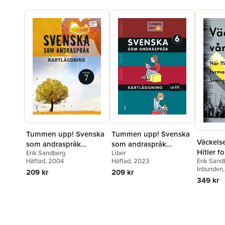
Tummen upp! Svenska
Tummen upp! Svenska
Väckelse
som andraspråk
som andraspråk
Hitler f
Erik Sandberg
Liber
kartläggning åk 7
kartläggning åk 6
Häftad
, 2004
Häftad
, 2023
Erik Sand
Inbunden
209 kr
209 kr
349 kr