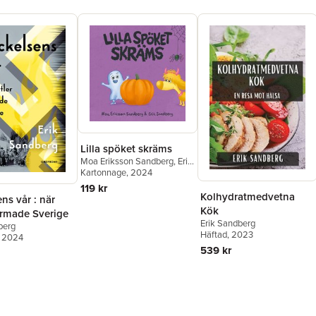
Lilla spöket skräms
Moa Eriksson Sandberg
,
Erik
Sandberg
Kartonnage
, 2024
119 kr
Kolhydratmedvetna
ns vår : när
Kök
ormade Sverige
Erik Sandberg
berg
Häftad
, 2023
, 2024
539 kr