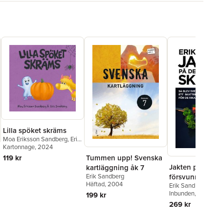
Lilla spöket skräms
Moa Eriksson Sandberg
,
Erik
Sandberg
Kartonnage
, 2024
119 kr
Tummen upp! Svenska
Jakten på den
kartläggning åk 7
Erik Sandberg
försvunna skat
Häftad
, 2004
Erik Sandberg
blev Sverige et
Inbunden
, 2017
199 kr
skatteparadis f
269 kr
rika