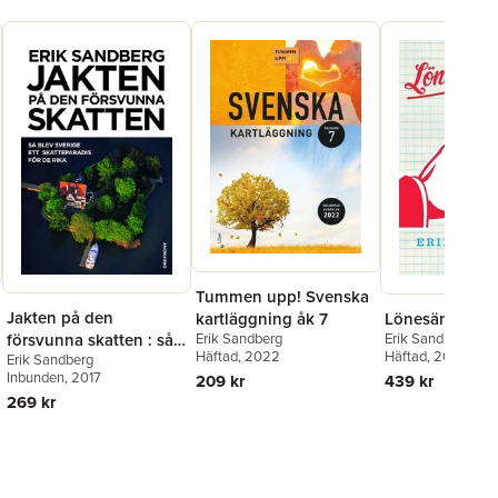
Tummen upp! Svenska
Jakten på den
kartläggning åk 7
Lönesänkarna
Erik Sandberg
försvunna skatten : så
Erik Sandberg
Häftad
, 2022
Häftad
, 2017
Erik Sandberg
blev Sverige ett
Inbunden
, 2017
209 kr
439 kr
skatteparadis för de
269 kr
rika