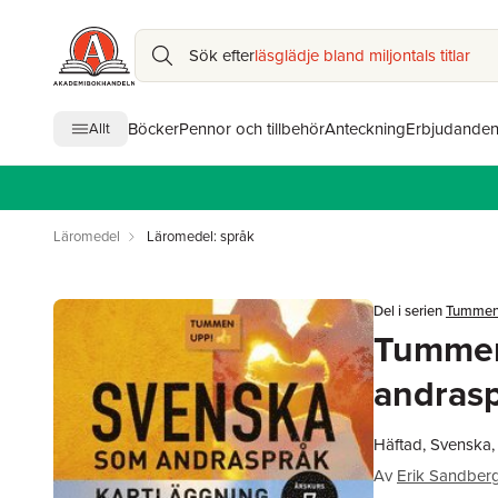
Sök efter
läsglädje bland miljontals titlar
Böcker
Pennor och tillbehör
Anteckning
Erbjudande
Allt
Läromedel
Läromedel: språk
Del i serien
Tummen 
Tummen
andrasp
Häftad, Svenska
Av
Erik Sandber