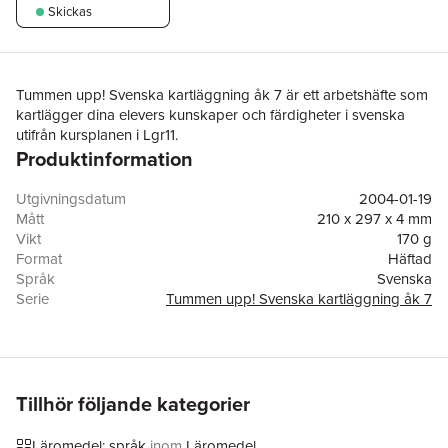
Skickas
Tummen upp! Svenska kartläggning åk 7 är ett arbetshäfte som
kartlägger dina elevers kunskaper och färdigheter i svenska
utifrån kursplanen i Lgr11.
Produktinformation
Utgivningsdatum
2004-01-19
Mått
210 x 297 x 4 mm
Vikt
170 g
Format
Häftad
Språk
Svenska
Serie
Tummen upp! Svenska kartläggning åk 7
Antal sidor
52
Upplaga
1
Förlag
Liber
ISBN
9789147121441
Tillhör följande kategorier
Läromedel: språk
inom
Läromedel