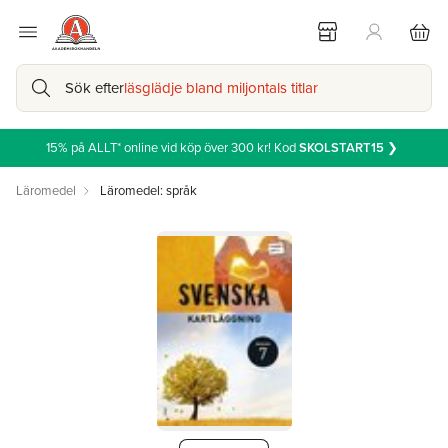
Sök efter
läsglädje bland miljontals titlar
15% på ALLT* online vid köp över 300 kr! Kod
SKOLSTART15
❯
Läromedel
Läromedel: språk