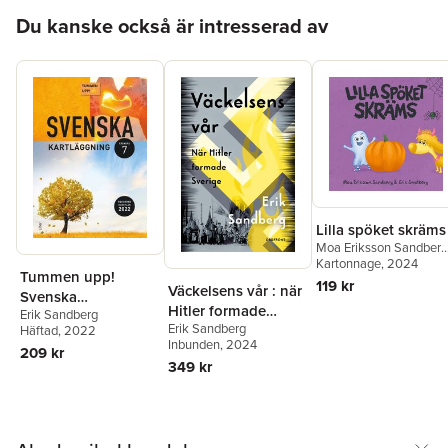
Kramming
,
Erik
Hoppa över listan
Du kanske också är intresserad av
Sandberg
Lilla spöket skräms
Moa Eriksson Sandberg
Erik Sandberg
Kartonnage
, 2024
Tummen upp!
119 kr
Väckelsens vår : när
Svenska
Hitler formade
Erik Sandberg
kartläggning åk 7
Erik Sandberg
Sverige
Häftad
, 2022
Inbunden
, 2024
209 kr
349 kr