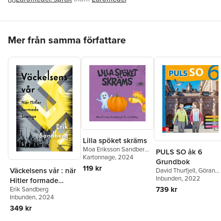
Hoppa över listan
Mer från samma författare
Lilla spöket skräms
Moa Eriksson Sandberg
,
PULS SO åk 6
Erik Sandberg
Kartonnage
, 2024
Grundbok
119 kr
Väckelsens vår : när
David Thurfjell
,
Göran
Körner
Inbunden
,
Per Lindberg
, 2022
,
Hitler formade
Marianne Abrahamsso
739 kr
Erik Sandberg
Sverige
Anna Lena Stålnacke
,
Inbunden
, 2024
Anna Götlind
,
Kajsa
349 kr
Bornedal
,
Karin Nygård
Ludvig Myrenberg
,
Kajs