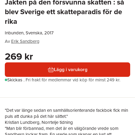
Jakten på den försvunna skatten : så
blev Sverige ett skatteparadis för de
rika
Inbunden, Svenska, 2017
Av
Erik Sandberg
269 kr
Lägg i varukorg
Skickas
.
Fri frakt för medlemmar vid köp för minst 249 kr.
"Det var länge sedan en samhällsorienterande fackbok fick min
puls att dunka på det här sättet."
Kristian Lundberg, Norrtelje tidning
"Man blir förbannad, men det är en välgörande vrede som
Sandberg lockar fram. En vrede som skapar en lust att