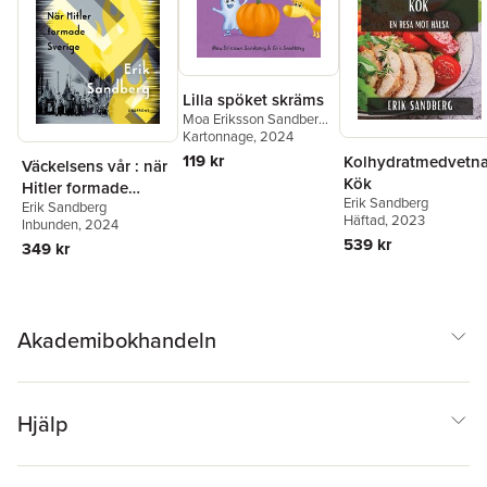
Lilla spöket skräms
Moa Eriksson Sandberg
,
Erik Sandberg
Kartonnage
, 2024
119 kr
Kolhydratmedvetn
Väckelsens vår : när
Kök
Hitler formade
Erik Sandberg
Erik Sandberg
Sverige
Häftad
, 2023
Inbunden
, 2024
539 kr
349 kr
Akademibokhandeln
Hjälp