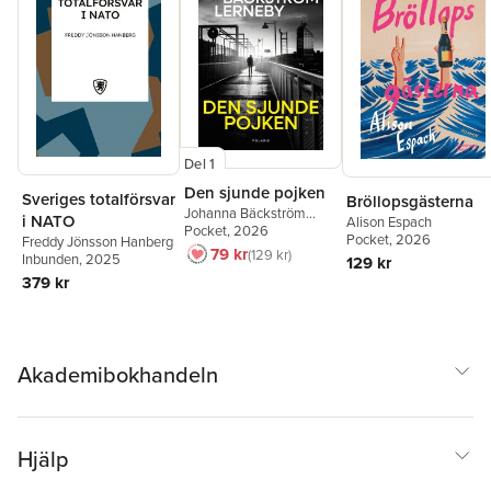
Del 1
Den sjunde pojken
Sveriges totalförsvar
Bröllopsgästerna
Johanna Bäckström
i NATO
Alison Espach
Lerneby
Pocket
, 2026
Pocket
, 2026
Freddy Jönsson Hanberg
79 kr
129 kr
Inbunden
, 2025
129 kr
379 kr
Akademibokhandeln
Hjälp