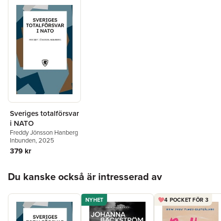
totalförsvarsplanering på ett resurseffektivt sätt i din
organisation så har du hjälpt hela Sverige att höja tröskeln för
alla typer av angrepp.
Överskottet från boken doneras till Ukraina.
Freddy Jönsson Hanberg är ordförande för
Totalförsvarsstiftelsen.
Sveriges totalförsvar
i NATO
Freddy Jönsson Hanberg
Inbunden
, 2025
379 kr
Hoppa över listan
Du kanske också är intresserad av
NYHET
4 POCKET FÖR 3