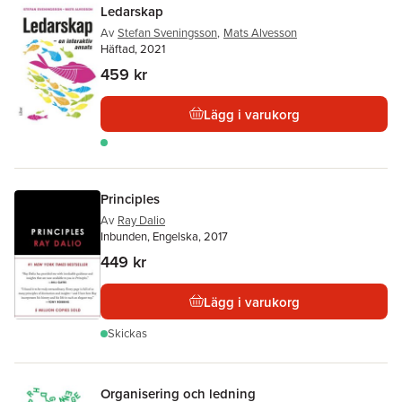
Ledarskap
Av
Stefan Sveningsson
,
Mats Alvesson
Häftad, 2021
459 kr
Lägg i varukorg
Principles
Av
Ray Dalio
Inbunden, Engelska, 2017
449 kr
Lägg i varukorg
Skickas
Organisering och ledning