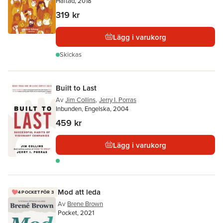
Häftad, 2018
319 kr
Lägg i varukorg
Skickas
Built to Last
Av
Jim Collins
,
Jerry I. Porras
Inbunden, Engelska, 2004
459 kr
Lägg i varukorg
Mod att leda
4 POCKET FÖR 3
Av
Brene Brown
Pocket, 2021