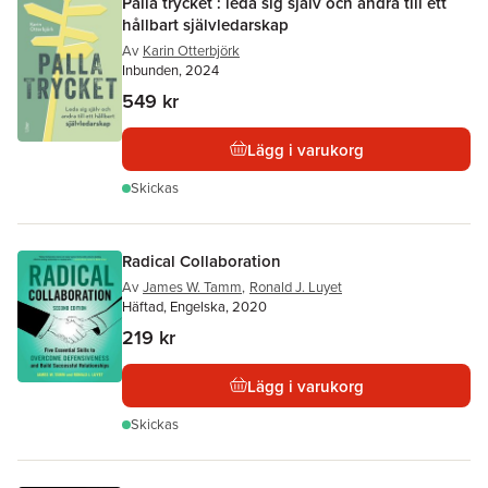
Palla trycket : leda sig själv och andra till ett
hållbart självledarskap
Av
Karin Otterbjörk
Inbunden, 2024
549 kr
Lägg i varukorg
Skickas
Radical Collaboration
Av
James W. Tamm
,
Ronald J. Luyet
Häftad, Engelska, 2020
219 kr
Lägg i varukorg
Skickas