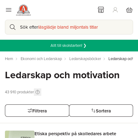
Sök efter
läsglädje bland miljontals titlar
Allt till skolstarten! ❯
Hem
Ekonomi och Ledarskap
Ledarskapsböcker
Ledarskap och mo
Ledarskap och motivation
43 910
produkter
Filtrera
Sortera
Etiska perspektiv på skolledares arbete