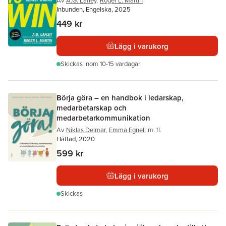
Av
A.G. Lafley
,
Roger L. Martin
Inbunden, Engelska, 2025
449 kr
Lägg i varukorg
Skickas
inom 10-15 vardagar
Börja göra – en handbok i ledarskap,
medarbetarskap och
medarbetarkommunikation
Av
Niklas Delmar
,
Emma Egnell
m. fl.
Häftad, 2020
599 kr
Lägg i varukorg
Skickas