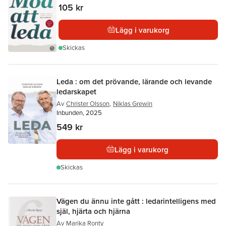
105 kr
Lägg i varukorg
Skickas
Leda : om det prövande, lärande och levande
ledarskapet
Av
Christer Olsson
,
Niklas Grewin
Inbunden, 2025
549 kr
Lägg i varukorg
Skickas
Vägen du ännu inte gått : ledarintelligens med
själ, hjärta och hjärna
Av
Marika Ronty