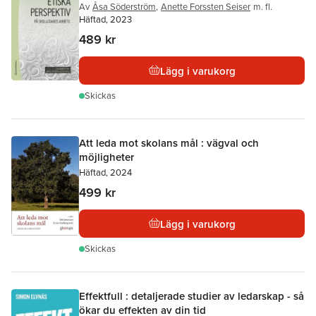
Av
Åsa Söderström
,
Anette Forssten Seiser
m. fl.
Häftad, 2023
489 kr
Lägg i varukorg
Skickas
Att leda mot skolans mål : vägval och
möjligheter
Häftad, 2024
499 kr
Lägg i varukorg
Skickas
Effektfull : detaljerade studier av ledarskap - så
ökar du effekten av din tid