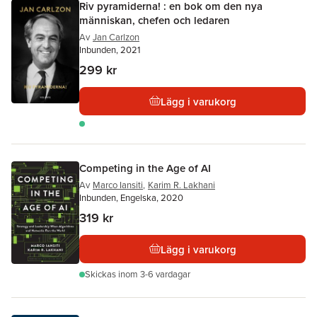
Riv pyramiderna! : en bok om den nya
människan, chefen och ledaren
Av
Jan Carlzon
Inbunden, 2021
299 kr
Lägg i varukorg
Competing in the Age of AI
Av
Marco Iansiti
,
Karim R. Lakhani
Inbunden, Engelska, 2020
319 kr
Lägg i varukorg
Skickas
inom 3-6 vardagar