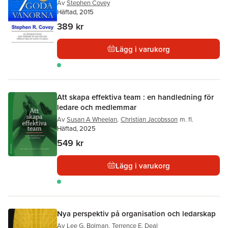
Av
Stephen Covey
Häftad, 2015
389 kr
Lägg i varukorg
Att skapa effektiva team : en handledning för
ledare och medlemmar
Av
Susan A Wheelan
,
Christian Jacobsson
m. fl.
Häftad, 2025
549 kr
Lägg i varukorg
Nya perspektiv på organisation och ledarskap
Av
Lee G. Bolman
,
Terrence E. Deal