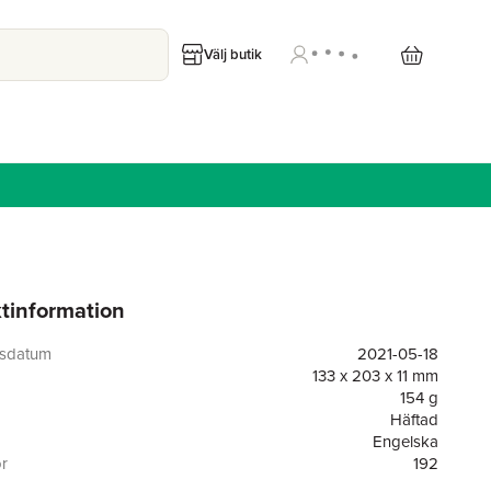
Välj butik
tinformation
gsdatum
2021-05-18
133 x 203 x 11 mm
154 g
Häftad
Engelska
or
192
HarperCollins