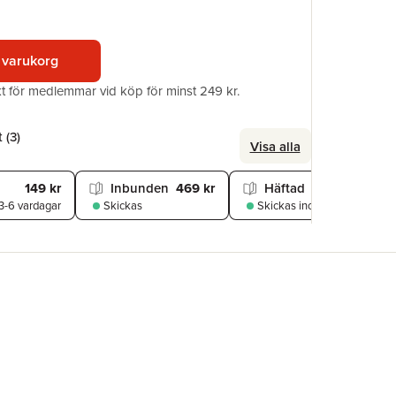
ISBN
 varukorg
akt för medlemmar vid köp för minst 249 kr.
 (
3
)
Visa alla
149 kr
Inbunden
469 kr
Häftad
539 kr
3-6 vardagar
Skickas
Skickas
inom 3-6 vardagar