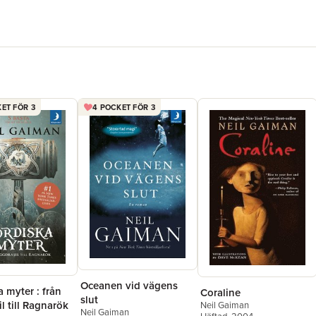
ET FÖR 3
4 POCKET FÖR 3
Oceanen vid vägens
 myter : från
Coraline
slut
l till Ragnarök
Neil Gaiman
Neil Gaiman