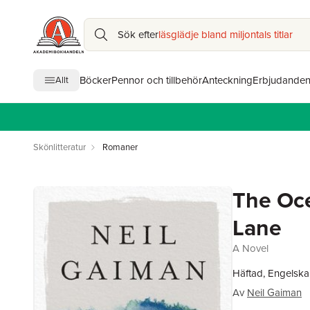
Sök efter
läsglädje bland miljontals titlar
Böcker
Pennor och tillbehör
Anteckning
Erbjudande
Allt
Skönlitteratur
Romaner
The Oce
Lane
A Novel
Häftad, Engelska
Av
Neil Gaiman