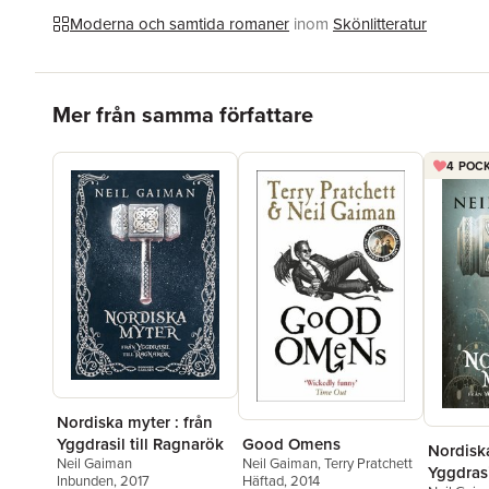
Moderna och samtida romaner
inom
Skönlitteratur
Hoppa över listan
Mer från samma författare
4 POCK
Nordiska myter : från
Yggdrasil till Ragnarök
Good Omens
Nordiska
Neil Gaiman
Neil Gaiman
,
Terry Pratchett
Yggdrasi
Inbunden
, 2017
Häftad
, 2014