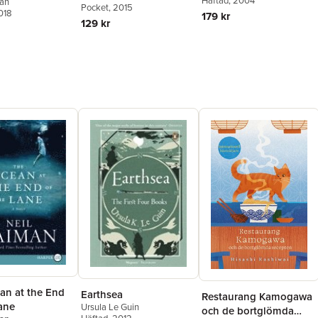
Häftad
, 2004
man
Pocket
, 2015
018
179 kr
129 kr
an at the End
Earthsea
Restaurang Kamogawa
ane
Ursula Le Guin
och de bortglömda