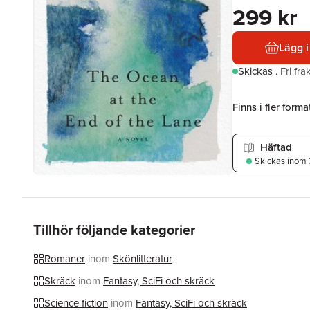
299 kr
Lägg i
Skickas
.
Fri fr
Finns i fler format
Häftad
Skickas
inom 
Tillhör följande kategorier
Romaner
inom
Skönlitteratur
Skräck
inom
Fantasy, SciFi och skräck
Science fiction
inom
Fantasy, SciFi och skräck