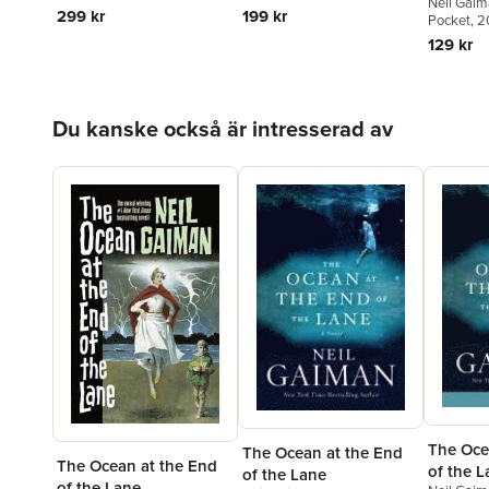
Neil Gai
299 kr
199 kr
Pocket
, 2
129 kr
Hoppa över listan
Du kanske också är intresserad av
The Oce
The Ocean at the End
The Ocean at the End
of the L
of the Lane
of the Lane