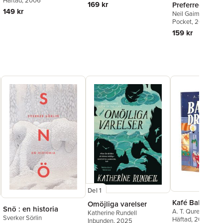
Häftad
, 2006
169 kr
Preferred Text
149 kr
Neil Gaiman
Pocket
, 2016
159 kr
Del 1
Kafé Baby Dra
Omöjliga varelser
Snö : en historia
A. T. Qureshi
Katherine Rundell
Sverker Sörlin
Häftad
, 2025
Inbunden
, 2025