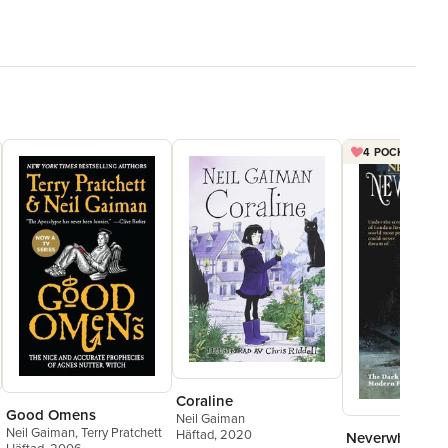
4 POCKET FÖR 
Coraline
Good Omens
Neil Gaiman
Neil Gaiman
,
Terry Pratchett
Häftad
, 2020
Neverwhere: A