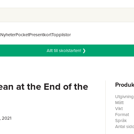
n
Nyheter
Pocket
Presentkort
Topplistor
Allt till skolstarten! ❯
an at the End of the
Produk
Utgivnin
Mått
Vikt
Format
, 2021
Språk
Antal sid
Förlag