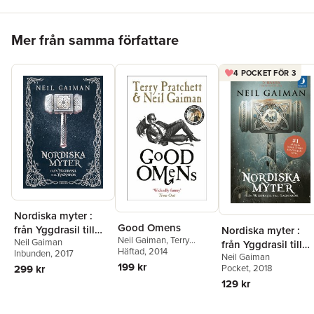
Hoppa över listan
Mer från samma författare
4 POCKET FÖR 3
Nordiska myter :
Good Omens
från Yggdrasil till
Nordiska myter :
Neil Gaiman
,
Terry
Neil Gaiman
Ragnarök
från Yggdrasil till
Pratchett
Häftad
, 2014
Inbunden
, 2017
Neil Gaiman
Ragnarök
199 kr
299 kr
Pocket
, 2018
129 kr
Hoppa över listan