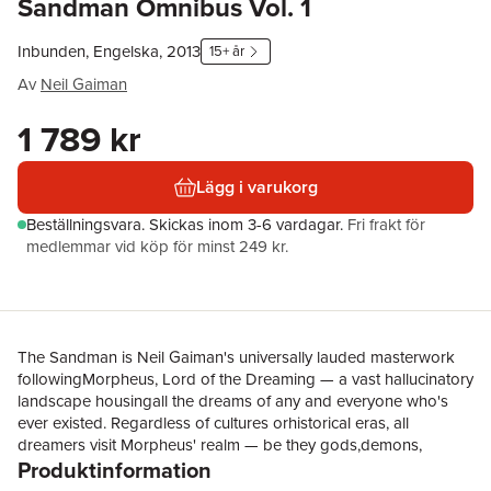
Sandman Omnibus Vol. 1
Inbunden, Engelska, 2013
15+ år
Av
Neil Gaiman
1 789 kr
Lägg i varukorg
Beställningsvara.
Skickas
inom 3-6 vardagar
.
Fri frakt för
medlemmar vid köp för minst 249 kr.
The Sandman is Neil Gaiman's universally lauded masterwork
followingMorpheus, Lord of the Dreaming — a vast hallucinatory
landscape housingall the dreams of any and everyone who's
ever existed. Regardless of cultures orhistorical eras, all
dreamers visit Morpheus' realm — be they gods,demons,
Produktinformation
muses, mythical creatures, or simply humans who teach
Morpheus somesurprising lessons. Upon his escape from an