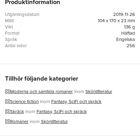
Produktinformation
Utgivningsdatum
2019-11-26
Mått
104 x 170 x 23 mm
Vikt
136 g
Format
Häftad
Språk
Engelska
Antal sidor
256
Förlag
HarperCollins
ISBN
9780062459367
Tillhör följande kategorier
Moderna och samtida romaner
inom
Skönlitteratur
Science fiction
inom
Fantasy, SciFi och skräck
Skräck
inom
Fantasy, SciFi och skräck
Romaner
inom
Skönlitteratur