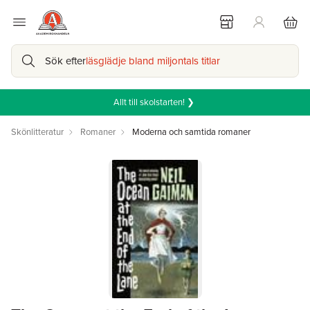
Sök efter
läsglädje bland miljontals titlar
Allt till skolstarten! ❯
Skönlitteratur
Romaner
Moderna och samtida romaner