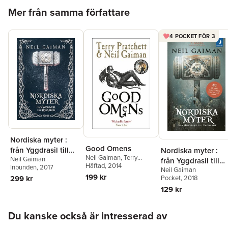
Hoppa över listan
Mer från samma författare
4 POCKET FÖR 3
Nordiska myter :
Good Omens
från Yggdrasil till
Nordiska myter :
Neil Gaiman
,
Terry
Neil Gaiman
Ragnarök
från Yggdrasil till
Pratchett
Häftad
, 2014
Inbunden
, 2017
Neil Gaiman
Ragnarök
199 kr
299 kr
Pocket
, 2018
129 kr
Hoppa över listan
Du kanske också är intresserad av