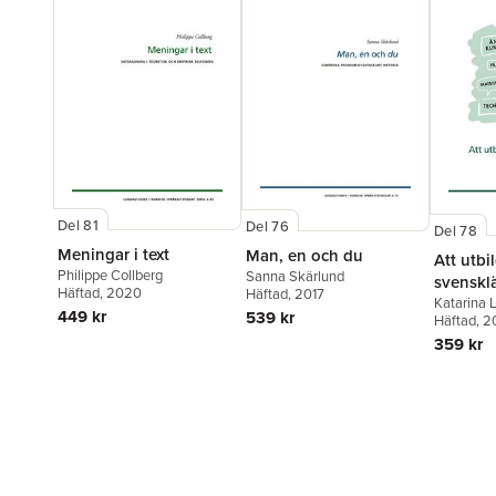
Del 81
Del 76
Del 78
Meningar i text
Man, en och du
Att utbil
Philippe Collberg
Sanna Skärlund
svensklä
Häftad
, 2020
Häftad
, 2017
praktik
Katarina 
449 kr
539 kr
Häftad
, 2
359 kr