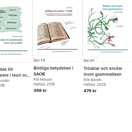
Del 79
Del 91
Bildliga betydelser i
Trösklar och knutar
das till
SAOB
inom grammatiken
rare i teori och
Pär Nilsson
Erik Bandh
Lundin
Häftad
, 2019
Häftad
, 2026
018
349 kr
479 kr