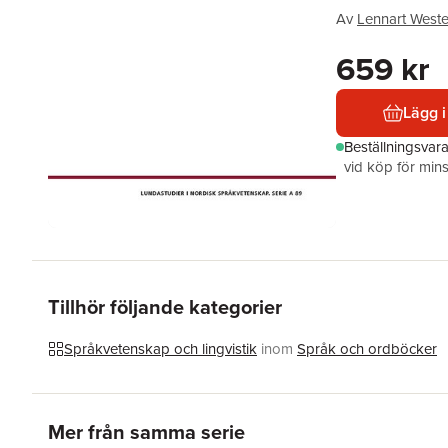
Av
Lennart West
659 kr
Lägg i
Beställningsvar
vid köp för mins
Tillhör följande kategorier
Språkvetenskap och lingvistik
inom
Språk och ordböcker
Hoppa över listan
Mer från samma serie