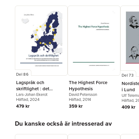
Del 86
Del 73
Lagspråk och
The Highest Force
Nordiste
skriftlighet : det
Hypothesis
i Lund
formella skriftspråkets
Lars-Johan Ekerot
David Petersson
Ulf Telem
Häftad
, 2024
Häftad
, 2014
Häftad
, 2
konstruktionssyntax
479 kr
359 kr
409 kr
som grund för
lagspråksförenkling
Hoppa över listan
och EU-översättning
Du kanske också är intresserad av