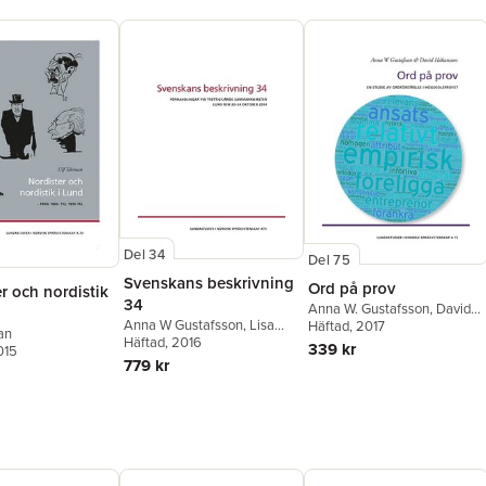
Early New
grammatica
proto-moda
modal par
argumenta
contact ap
developme
an analys
particle 
Del 34
Del 75
Svenskans beskrivning
Ord på prov
r och nordistik
34
Anna W. Gustafsson
,
David
Anna W Gustafsson
,
Lisa
Håkansson
Häftad
, 2017
an
Holm
Häftad
,
Katarina Lundin
, 2016
,
339 kr
015
Henrik Rahm
,
Mechtild
779 kr
Tronnier