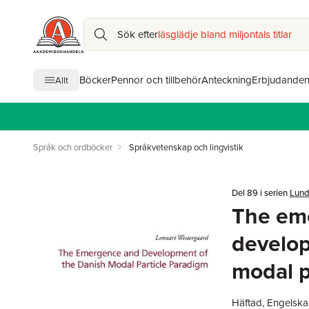
Sök efter
läsglädje bland miljontals titlar
Böcker
Pennor och tillbehör
Anteckning
Erbjudande
Allt
Språk och ordböcker
Språkvetenskap och lingvistik
Del 89 i serien
Lund
The em
develop
modal p
Häftad, Engelska