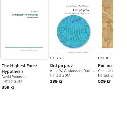
Del 75
Del 80
Ord på prov
Permeable isl
The Highest Force
Anna W. Gustafsson
,
David
Christiane Muller
Hypothesis
Håkansson
Häftad
, 2017
Häftad
, 2019
David Petersson
339 kr
509 kr
Häftad
, 2014
359 kr