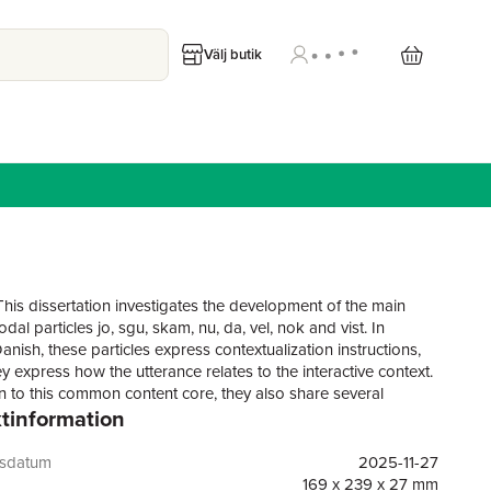
Välj butik
This dissertation investigates the development of the main
al particles jo, sgu, skam, nu, da, vel, nok and vist. In
nish, these particles express contextualization instructions,
hey express how the utterance relates to the interactive context.
on to this common content core, they also share several
tinformation
n features: they cannot be placed in the pre-field, they occupy
ost adverbial position in the middle field, they are obligatorily
, and they cannot constitute an answer alone. Finally, the
gsdatum
2025-11-27
ticles are structured in subparadigms whose members share
169 x 239 x 27 mm