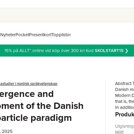
n
Nyheter
Pocket
Presentkort
Topplistor
15% på ALLT* online vid köp över 300 kr! Kod
SKOLSTART15
❯
Abstract 
astudier i nordisk språkvetenskap
Danish mod
ergence and
Modern Da
that is, t
ment of the Danish
In additi
Produk
expressio
article paradigm
the left-m
stressless
Utgivnin
, 2025
modal par
Mått