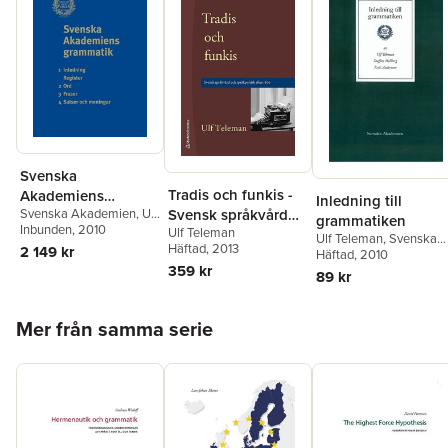
Svenska
Tradis och funkis -
Akademiens
Inledning till
Svensk språkvård
Svenska Akademien
,
Ulf
grammatik
grammatiken
Teleman
Inbunden
, 2010
Ulf Teleman
och språkpolitik
Ulf Teleman
,
Svenska
Häftad
, 2013
2 149 kr
efter 1800
Akademien
Häftad
, 2010
,
Erik
359 kr
Andersson
,
Staffan
89 kr
Hellberg
Hoppa över listan
Mer från samma serie