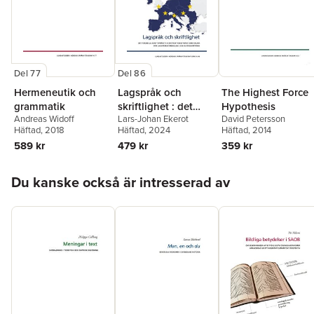
Del 77
Del 86
Hermeneutik och
Lagspråk och
The Highest Force
grammatik
skriftlighet : det
Hypothesis
Andreas Widoff
Lars-Johan Ekerot
David Petersson
formella
Häftad
, 2018
Häftad
, 2024
Häftad
, 2014
skriftspråkets
589 kr
479 kr
359 kr
konstruktionssyntax
som grund för
Hoppa över listan
lagspråksförenkling
Du kanske också är intresserad av
och EU-översättning