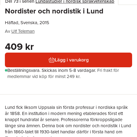
Del 73 i serien
Lundastudier i nordisk språkvetenskap
Nordister och nordistik i Lund
Häftad, Svenska, 2015
Av
Ulf Teleman
409 kr
Lägg i varukorg
Beställningsvara.
Skickas
inom 5-8 vardagar
.
Fri frakt för
medlemmar vid köp för minst 249 kr.
Lund fick liksom Uppsala sin första professur i nordiska språk
år 1858. En institution i modern mening etablerades först ett
knappt hundratal år senare. Professorerna förkroppsligade
länge sina ämnen. Denna bok om nordister och nordistik i Lund
från 1860-talet till 1930-talet handlar därför i första hand om