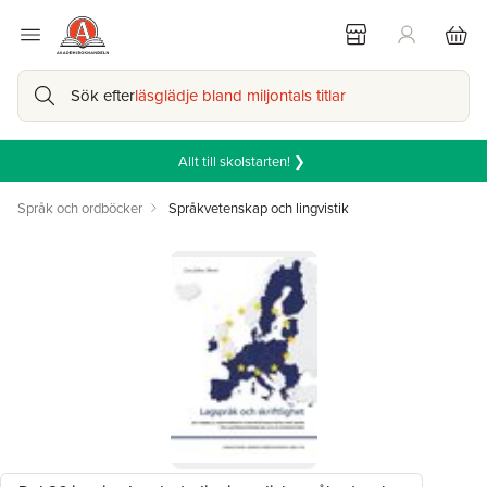
Sök efter
läsglädje bland miljontals titlar
Allt till skolstarten! ❯
Språk och ordböcker
Språkvetenskap och lingvistik