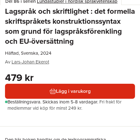
Del 86 i serien
Lundastudier i nordisk språkvetenskap
Lagspråk och skriftlighet : det formella
skriftspråkets konstruktionssyntax
som grund för lagspråksförenkling
och EU-översättning
Häftad, Svenska, 2024
Av
Lars-Johan Ekerot
479 kr
Lägg i varukorg
Beställningsvara.
Skickas
inom 5-8 vardagar
.
Fri frakt för
medlemmar vid köp för minst 249 kr.
Den här boken handlar om de lexikogrammatiska