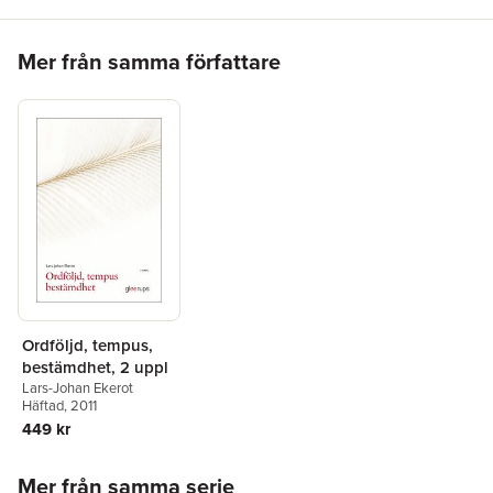
lättillgängliga meningsstrukturer. I bokens avslutande del sker
bland annat en jämförelse mellan språkformen i millennieskiftets
Hoppa över listan
svenska och danska EU-översättningar.
Mer från samma författare
Ordföljd, tempus,
bestämdhet, 2 uppl
Lars-Johan Ekerot
Häftad
, 2011
449 kr
Hoppa över listan
Mer från samma serie