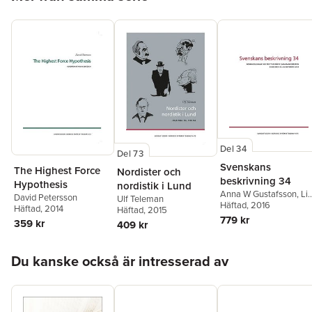
Del 34
Del 73
Svenskans
The Highest Force
Nordister och
beskrivning 34
Hypothesis
nordistik i Lund
Anna W Gustafsson
,
Li
David Petersson
Ulf Teleman
Holm
Häftad
,
Katarina Lundin
, 2016
,
Häftad
, 2014
Häftad
, 2015
Henrik Rahm
,
Mechtild
779 kr
359 kr
409 kr
Tronnier
Hoppa över listan
Du kanske också är intresserad av