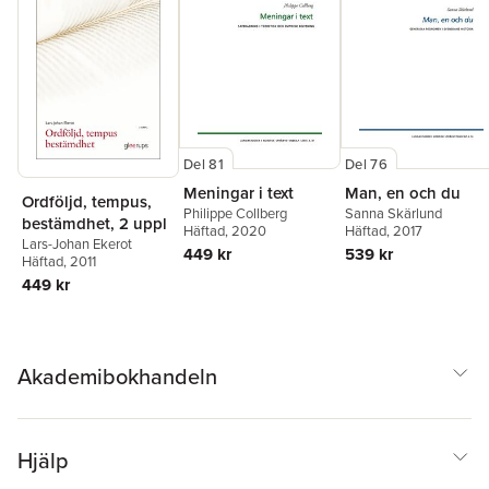
Del 81
Del 76
Meningar i text
Man, en och du
Ordföljd, tempus,
Philippe Collberg
Sanna Skärlund
bestämdhet, 2 uppl
Häftad
, 2020
Häftad
, 2017
Lars-Johan Ekerot
449 kr
539 kr
Häftad
, 2011
449 kr
Akademibokhandeln
Hjälp