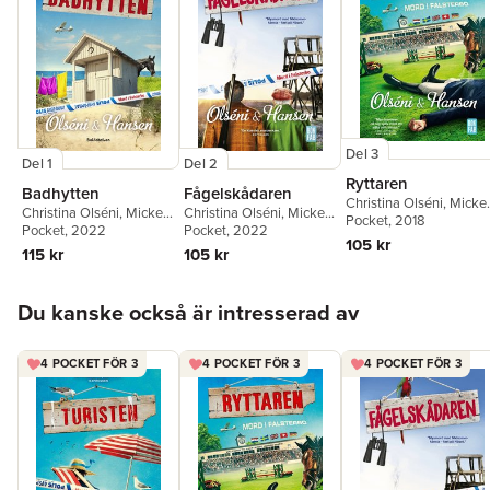
Del 3
Del 1
Del 2
Ryttaren
Badhytten
Fågelskådaren
Christina Olséni
,
Micke
Christina Olséni
,
Micke
Christina Olséni
,
Micke
Hansen
Pocket
, 2018
Hansen
Pocket
, 2022
Hansen
Pocket
, 2022
105 kr
115 kr
105 kr
Hoppa över listan
Du kanske också är intresserad av
4 POCKET FÖR 3
4 POCKET FÖR 3
4 POCKET FÖR 3