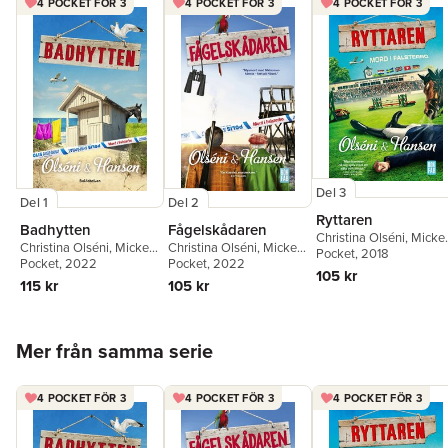
4 POCKET FÖR 3
4 POCKET FÖR 3
4 POCKET FÖR 3
Del 3
Del 1
Del 2
Ryttaren
Badhytten
Fågelskådaren
Christina Olséni
,
Micke
Christina Olséni
,
Micke
Christina Olséni
,
Micke
Hansen
Pocket
, 2018
Hansen
Pocket
, 2022
Hansen
Pocket
, 2022
105 kr
115 kr
105 kr
Hoppa över listan
Mer från samma serie
4 POCKET FÖR 3
4 POCKET FÖR 3
4 POCKET FÖR 3