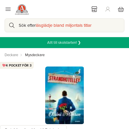
Sök efter
läsglädje bland miljontals titlar
Allt till skolstarten! ❯
Deckare
Mysdeckare
4 POCKET FÖR 3