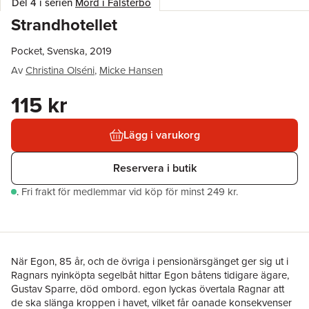
Del 4 i serien
Mord i Falsterbo
Strandhotellet
Pocket, Svenska, 2019
Av
Christina Olséni
,
Micke Hansen
115 kr
Lägg i varukorg
Reservera i butik
.
Fri frakt för medlemmar vid köp för minst 249 kr.
När Egon, 85 år, och de övriga i pensionärsgänget ger sig ut i
Ragnars nyinköpta segelbåt hittar Egon båtens tidigare ägare,
Gustav Sparre, död ombord. egon lyckas övertala Ragnar att
de ska slänga kroppen i havet, vilket får oanade konsekvenser