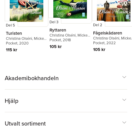
Del 3
Del 2
Del 5
Ryttaren
Fågelskådaren
Turisten
Christina Olséni
,
Micke
Christina Olséni
,
Micke
Christina Olséni
,
Micke
Hansen
Pocket
, 2018
Hansen
Pocket
, 2022
Hansen
Pocket
, 2020
105 kr
105 kr
115 kr
Akademibokhandeln
Hjälp
Utvalt sortiment