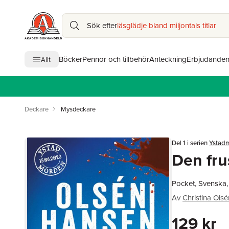
Sök efter
läsglädje bland miljontals titlar
Böcker
Pennor och tillbehör
Anteckning
Erbjudande
Allt
Deckare
Mysdeckare
Del 1 i serien
Ystad
Den fru
Pocket, Svenska
Av
Christina Olsé
129 kr