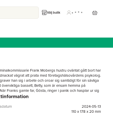
Välj butik
minalkommissarie Frank Mobergs hustru oväntat gått bort har
dnackat vägrat att prata med företagshälsovårdens psykolog.
egraver han sig i arbete och oroar sig samtidigt för sin sävliga
 överviktiga bassett, Betty, som är ensam hemma på
När Franks gamle far, Gösta, ringer i panik och hasplar ur sig
tinformation
jort ett makabert fynd i en av andelsfrysarna i Glemmingebro
tartskottet på Franks jakt efter en kallblodig mördare som
ör sig på Ystads pittoreska kullerstensgator. Då Frank har en
gsdatum
2024-05-13
koppling till offret bestämmer han sig för att ansvara för
110 x 178 x 20 mm