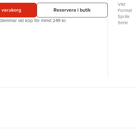
utredning
Vikt
förevändni
i varukorg
Reservera i butik
Format
samma vev
Språk
edlemmar vid köp för minst 249 kr.
skilsmässa
Serie
När sedan
Antal sid
han flytta
Förlag
Den frusn
Medarbet
deckarser
ISBN
och Mick
CHRISTIN
internatio
MICKE HAN
manusförfat