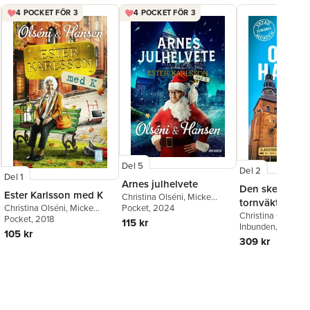
4 POCKET FÖR 3
4 POCKET FÖR 3
Del 5
Del 2
Del 1
Arnes julhelvete
Den skenhelig
Ester Karlsson med K
Christina Olséni
,
Micke
tornväktaren
Christina Olséni
,
Micke
Hansen
Pocket
, 2024
Christina Olséni
,
M
Hansen
Pocket
, 2018
115 kr
Hansen
Inbunden
, 2024
105 kr
309 kr