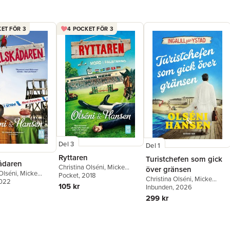
ET FÖR 3
4 POCKET FÖR 3
Del 3
Del 1
Ryttaren
Turistchefen som gick
ådaren
Christina Olséni
,
Micke
över gränsen
Olséni
,
Micke
Hansen
Pocket
, 2018
Christina Olséni
,
Micke
2022
105 kr
Hansen
Inbunden
, 2026
299 kr