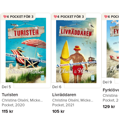
4 POCKET FÖR 3
4 POCKET FÖR 3
4 POCKET FÖR 
Del 9
Del 6
Del 5
Fyrklövern
Livräddaren
Turisten
Christina Olséni
,
M
Christina Olséni
,
Micke
Hansen
Pocket
, 2025
Christina Olséni
,
Micke
Hansen
Pocket
, 2021
Hansen
Pocket
, 2020
129 kr
105 kr
115 kr