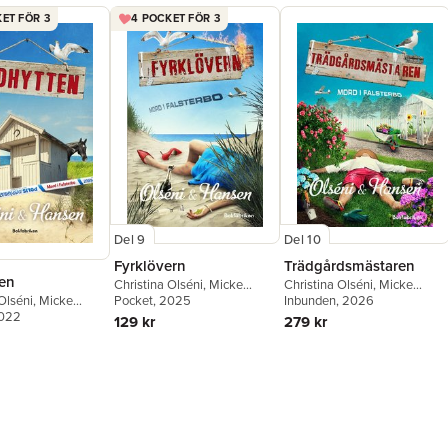
ET FÖR 3
4 POCKET FÖR 3
Del 9
Del 10
Fyrklövern
Trädgårdsmästaren
en
Christina Olséni
,
Micke
Christina Olséni
,
Micke
Olséni
,
Micke
Hansen
Pocket
, 2025
Hansen
Inbunden
, 2026
2022
129 kr
279 kr