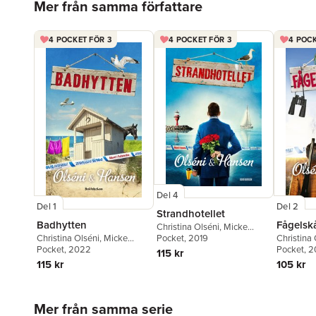
Mer från samma författare
4 POCKET FÖR 3
4 POCKET FÖR 3
4 POCK
Del 4
Del 1
Del 2
Strandhotellet
Badhytten
Fågelsk
Christina Olséni
,
Micke
Christina Olséni
,
Micke
Christina 
Hansen
Pocket
, 2019
Hansen
Pocket
, 2022
Hansen
Pocket
, 
115 kr
115 kr
105 kr
Hoppa över listan
Mer från samma serie