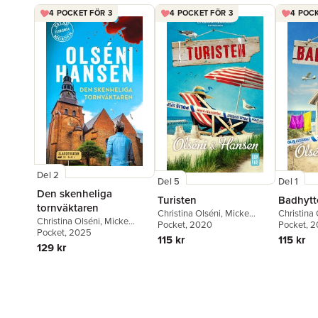
4 POCKET FÖR 3
4 POCKET FÖR 3
4 POCK
Del 2
Del 1
Del 5
Den skenheliga
Badhytt
Turisten
tornväktaren
Christina 
Christina Olséni
,
Micke
Christina Olséni
,
Micke
Hansen
Pocket
, 
Hansen
Pocket
, 2020
Hansen
Pocket
, 2025
115 kr
115 kr
129 kr