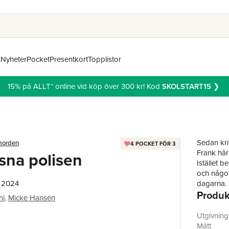
n
Nyheter
Pocket
Presentkort
Topplistor
15% på ALLT* online vid köp över 300 kr! Kod
SKOLSTART15
❯
Sedan kri
morden
4 POCKET FÖR 3
Frank hår
sna polisen
Istället b
och något
, 2024
dagarna. 
Produk
att han g
ni
,
Micke Hansen
blir det s
hemvant r
Utgivnin
personlig 
Mått