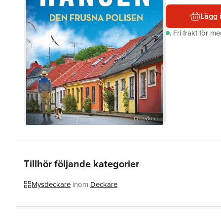
Lägg 
.
Fri frakt för m
Tillhör följande kategorier
Mysdeckare
inom
Deckare
Hoppa över listan