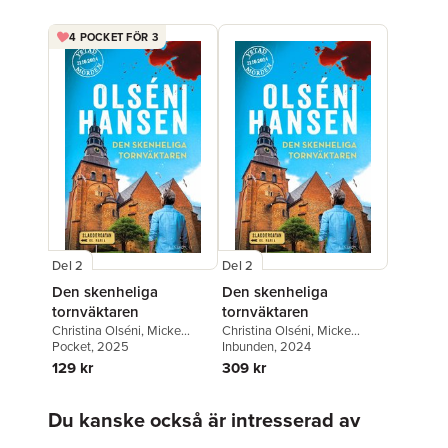
4 POCKET FÖR 3
Del 2
Del 2
Den skenheliga
Den skenheliga
tornväktaren
tornväktaren
Christina Olséni
,
Micke
Christina Olséni
,
Micke
Hansen
Pocket
, 2025
Hansen
Inbunden
, 2024
129 kr
309 kr
Hoppa över listan
Du kanske också är intresserad av