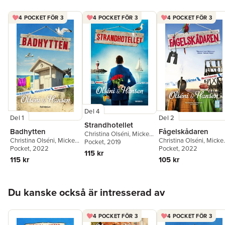
4 POCKET FÖR 3
4 POCKET FÖR 3
4 POCKET FÖR 3
Del 4
Del 1
Del 2
Strandhotellet
Badhytten
Fågelskådaren
Christina Olséni
,
Micke
Christina Olséni
,
Micke
Christina Olséni
,
Micke
Hansen
Pocket
, 2019
Hansen
Pocket
, 2022
Hansen
Pocket
, 2022
115 kr
115 kr
105 kr
Hoppa över listan
Du kanske också är intresserad av
4 POCKET FÖR 3
4 POCKET FÖR 3