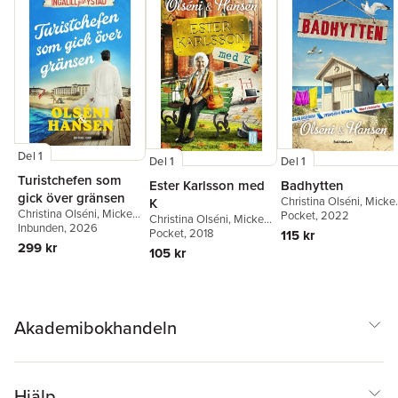
Del 1
Del 1
Del 1
Turistchefen som
Ester Karlsson med
Badhytten
gick över gränsen
Christina Olséni
,
Micke
K
Christina Olséni
,
Micke
Hansen
Pocket
, 2022
Christina Olséni
,
Micke
Hansen
Inbunden
, 2026
Hansen
Pocket
, 2018
115 kr
299 kr
105 kr
Akademibokhandeln
Hjälp