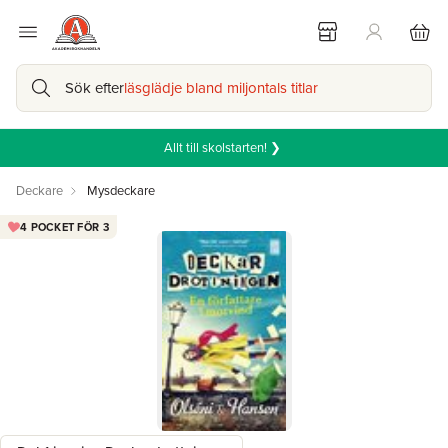
Sök efter
läsglädje bland miljontals titlar
Allt till skolstarten! ❯
Deckare
Mysdeckare
4 POCKET FÖR 3