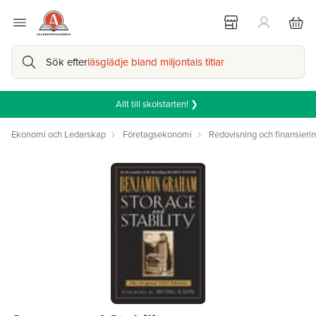
Sök efter
läsglädje bland miljontals titlar
Allt till skolstarten! ❯
Ekonomi och Ledarskap
Företagsekonomi
Redovisning och finansieri