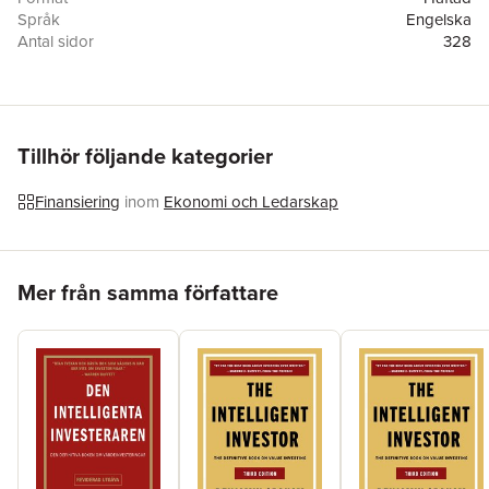
Språk
Engelska
Antal sidor
328
Förlag
McGraw-Hill
ISBN
9780071626316
Tillhör följande kategorier
Finansiering
inom
Ekonomi och Ledarskap
Hoppa över listan
Mer från samma författare