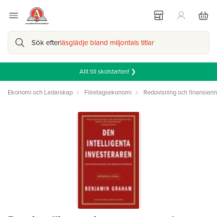
Sök efter
läsglädje bland miljontals titlar
Allt till skolstarten! ❯
Ekonomi och Ledarskap
Företagsekonomi
Redovisning och finansieri