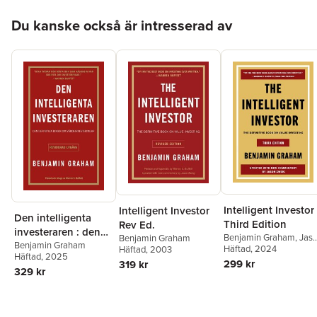
Hoppa över listan
Du kanske också är intresserad av
Intelligent Investor
Intelligent Investor
Den intelligenta
Third Edition
Rev Ed.
investeraren : den
Benjamin Graham
,
Jas
Benjamin Graham
definitiva boken om
Benjamin Graham
Zweig
Häftad
, 2024
Häftad
, 2003
Häftad
, 2025
värdeinvesteringar
299 kr
319 kr
329 kr