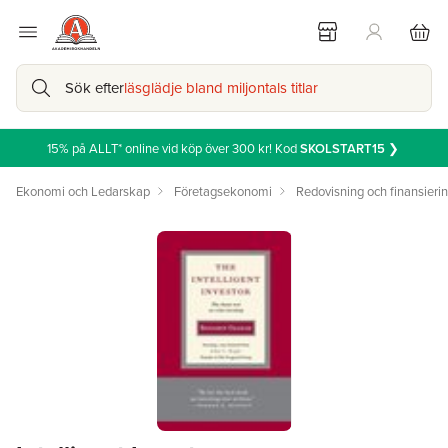
Sök efter
läsglädje bland miljontals titlar
15% på ALLT* online vid köp över 300 kr! Kod
SKOLSTART15
❯
Ekonomi och Ledarskap
Företagsekonomi
Redovisning och finansieri