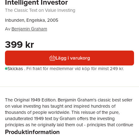
Intelligent Investor
The Classic Text on Value Investing
Inbunden, Engelska, 2005
Av
Benjamin Graham
399 kr
Lägg i varukorg
Skickas
.
Fri frakt för medlemmar vid köp för minst 249 kr.
The Original 1949 Edition. Benjamin Graham's classic best seller
on value investing has taught and inspired hundreds of
thousands of people worldwide. This reissue of the pure,
unadulterated 1949 text by Graham offers the investing
principles as he originally laid them out - principles that continue
Produktinformation
to stand more than half a century since the book was first
published. Time and market developments have proven the