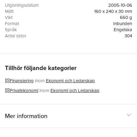
wisdom of Graham's basic strategies, and in today's volatile
Utgivningsdatum
2005-10-06
market, this is the most important book you will ever read on
Mått
160 x 240 x 30 mm
making the right decisions to protect your investments and
Vikt
660 g
make them a success.
Format
Inbunden
Språk
Engelska
Antal sidor
304
Förlag
HarperCollins Publishers Inc
ISBN
9780060752613
Tillhör följande kategorier
Finansiering
inom
Ekonomi och Ledarskap
Privatekonomi
inom
Ekonomi och Ledarskap
Mer information