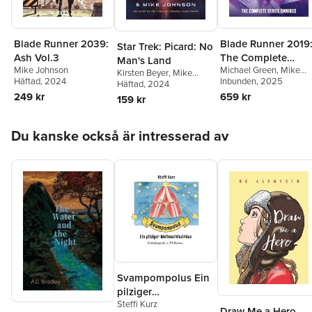
Blade Runner 2039:
Blade Runner 2019
Star Trek: Picard: No
Ash Vol.3
The Complete
Man's Land
Mike Johnson
Michael Green
,
Mike
Series Omnibus
Kirsten Beyer
,
Mike
Häftad
, 2024
Johnson
Inbunden
, 2025
Johnson
Häftad
, 2024
249 kr
659 kr
159 kr
Hoppa över listan
Du kanske också är intresserad av
Svampompolus Ein
pilziger
Steffi Kurz
Weihnachtszirkus
Draw Me a Hero