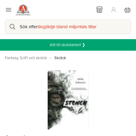
Sök efter
läsglädje bland miljontals titlar
Allt till skolstarten! ❯
Fantasy, SciFi och skräck
Skräck