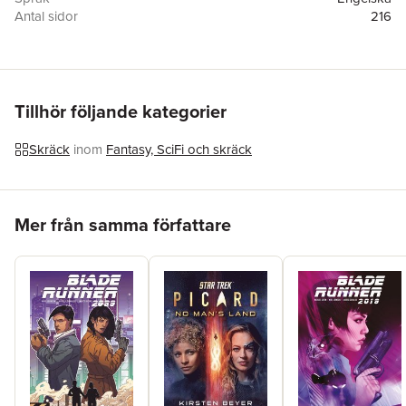
Antal sidor
216
Förlag
Lasavia Publishing Ltd
ISBN
9781991151926
Tillhör följande kategorier
Skräck
inom
Fantasy, SciFi och skräck
Hoppa över listan
Mer från samma författare