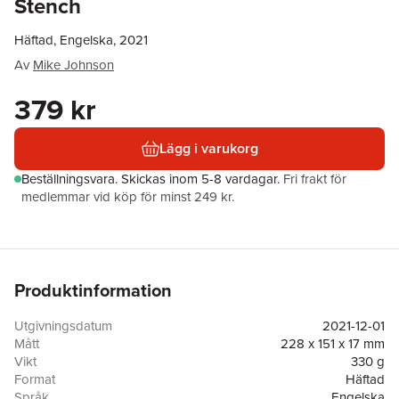
Stench
Häftad, Engelska, 2021
Av
Mike Johnson
379 kr
Lägg i varukorg
Beställningsvara.
Skickas
inom 5-8 vardagar
.
Fri frakt för
medlemmar vid köp för minst 249 kr.
Produktinformation
Utgivningsdatum
2021-12-01
Mått
228 x 151 x 17 mm
Vikt
330 g
Format
Häftad
Språk
Engelska