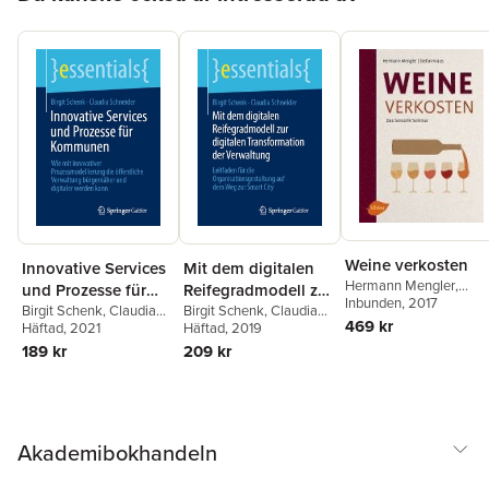
Weine verkosten
Innovative Services
Mit dem digitalen
Hermann Mengler
,
und Prozesse für
Reifegradmodell zur
Stefan Kraus
Inbunden
, 2017
Kommunen
Birgit Schenk
,
Claudia
digitalen
Birgit Schenk
,
Claudia
469 kr
Schneider
Häftad
, 2021
Schneider
Häftad
, 2019
Transformation der
189 kr
209 kr
Verwaltung
Akademibokhandeln