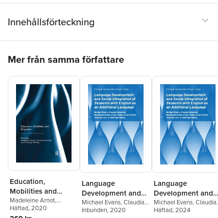
Innehållsförteckning
Hoppa över listan
Mer från samma författare
Education,
Language
Language
Mobilities and
Development and
Development and
Migration
Madeleine Arnot
,
Social Integration of
Michael Evans
,
Claudia
Social Integration o
Michael Evans
,
Claudia
Claudia Schneider
Häftad
, 2020
,
Schneider
Inbunden
, 2020
,
Madeleine
Schneider
Häftad
, 2024
,
Madeleine
Students with
Students with
Oakleigh Welply
Arnot
,
Linda Fisher
,
Arnot
,
Linda Fisher
,