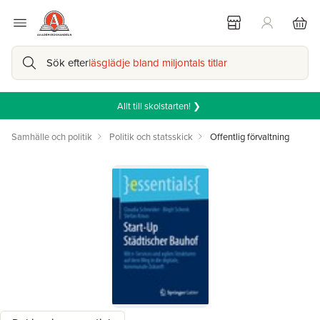
Sök efter
läsglädje bland miljontals titlar
Allt till skolstarten! ❯
Samhälle och politik
Politik och statsskick
Offentlig förvaltning