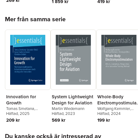
269 kr
1 859 kr
419 kr
English as an
English as an
Karen Forbes
,
Yongcan
Karen Forbes
,
Yongcan
Additional
Additional
Liu
,
Oakleigh Welply
Liu
,
Oakleigh Welply
Hoppa över listan
Language
Language
Mer från samma serie
Innovation for
System Lightweight
Whole-Body
Growth
Design for Aviation
Electromyostimulat
Tomas Smetana
,
Martin Wiedemann
on
Wolfgang Kemmler
,
Lysander Weiß
Häftad
, 2025
,
Lucas
Häftad
, 2023
Michael Fröhlich
Häftad
, 2024
,
Sauberschwarz
,
Christoph Eifler
209 kr
569 kr
199 kr
Christine Grübel
Hoppa över listan
Du kanske också är intresserad av