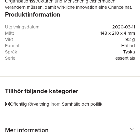
Organisationsstrukturen und Menschen gleichermaßen
verändern müssen, damit wirkliche Innovation eine Chance hat.
Produktinformation
Neue e-Services sowie neue Formen der Zusammenarbeit und
der Verantwortungsübernahme sorgen für die Steigerung der
Leistungsfähigkeit der Organisation und die Erhöhung der
Utgivningsdatum
2020-03-11
Arbeitgeberattraktivität. Das Buch gibt wertvolle Hinweise für
Mått
148 x 210 x 4 mm
Entscheider, die sich auf den gleichen Weg machen wollen.
Vikt
92 g
Format
Häftad
Språk
Tyska
Serie
essentials
Antal sidor
47
Upplaga
20001
Förlag
Springer Fachmedien Wiesbaden
ISBN
9783658294632
Tillhör följande kategorier
Offentlig förvaltning
inom
Samhälle och politik
Mer information