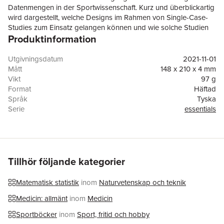
Datenmengen in der Sportwissenschaft. Kurz und überblickartig
wird dargestellt, welche Designs im Rahmen von Single-Case-
Studies zum Einsatz gelangen können und wie solche Studien
Produktinformation
ausgewertet werden. Weiterhin wird erläutert, wie man die beste
wissenschaftliche Evidenz in die (medizinische) Praxis integriert
und wie im Rahmen von Forschungsprojekten die erhobenen
Utgivningsdatum
2021-11-01
Daten gesichert und öffentlich zugänglich gemacht werden.
Mått
148 x 210 x 4 mm
Darüber hinaus wird dargestellt, was alles unter dem Begriff Big
Vikt
97 g
Data subsumiert wird und welche Möglichkeiten und Grenzen
Format
Häftad
für die Wissenschaft mit Big Data verbunden sind.
Språk
Tyska
Serie
essentials
Antal sidor
52
Förlag
Springer Fachmedien Wiesbaden
ISBN
9783658355104
Tillhör följande kategorier
Matematisk statistik
inom
Naturvetenskap och teknik
Medicin: allmänt
inom
Medicin
Sportböcker
inom
Sport, fritid och hobby