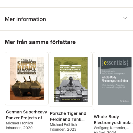
Mer information
Hoppa över listan
Mer från samma författare
German Superheavy
Porsche Tiger and
Whole-Body
Panzer Projects of
Ferdinand Tank
Electromyostimulat
Michael Fröhlich
World War II
Michael Fröhlich
Destroyer
Wolfgang Kemmler
,
Inbunden
, 2020
on
Inbunden
, 2023
Michael Fröhlich
Häftad
, 2024
,