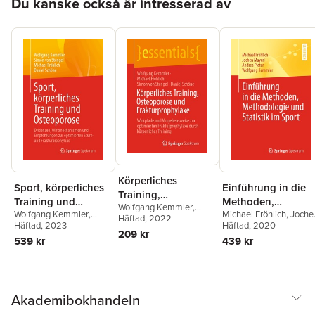
Du kanske också är intresserad av
Körperliches
Sport, körperliches
Einführung in die
Training,
Training und
Methoden,
Wolfgang Kemmler
,
Osteoporose und
Wolfgang Kemmler
,
Michael Fröhlich
,
Joche
Osteoporose
Methodologie und
Michael Fröhlich
Häftad
, 2022
,
Simon
Frakturprophylaxe
Simon von Stengel
Häftad
, 2023
,
Mayerl
Häftad
,
, 2020
Andrea Pieter
,
Statistik im Sport
von Stengel
,
Daniel
209 kr
Michael Fröhlich
,
Daniel
Wolfgang Kemmler
539 kr
439 kr
Schöne
Schöne
Akademibokhandeln