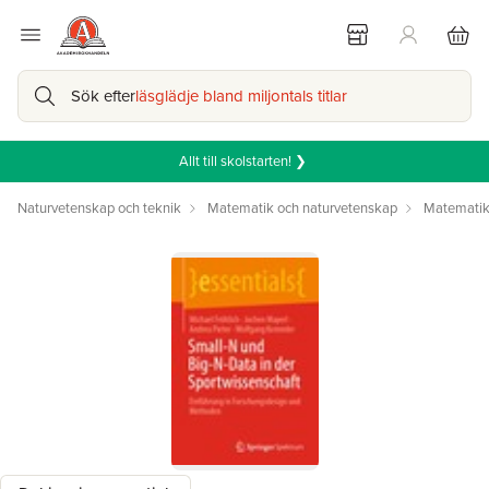
Sök efter
läsglädje bland miljontals titlar
Allt till skolstarten! ❯
Naturvetenskap och teknik
Matematik och naturvetenskap
Matemati