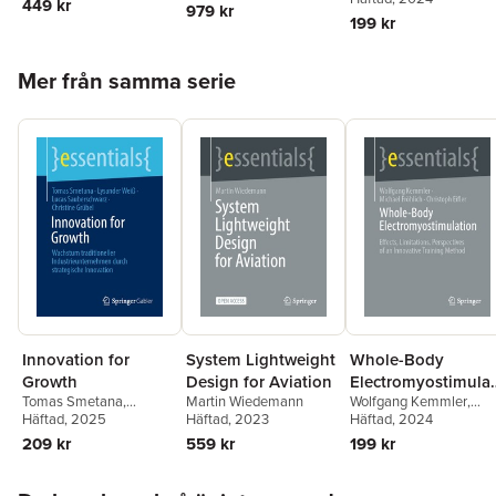
449 kr
979 kr
Christoph Eifler
199 kr
Hoppa över listan
Mer från samma serie
Innovation for
System Lightweight
Whole-Body
Growth
Design for Aviation
Electromyostimulat
Tomas Smetana
,
Martin Wiedemann
Wolfgang Kemmler
,
on
Lysander Weiß
Häftad
, 2025
,
Lucas
Häftad
, 2023
Michael Fröhlich
Häftad
, 2024
,
Sauberschwarz
,
Christoph Eifler
209 kr
559 kr
199 kr
Christine Grübel
Hoppa över listan