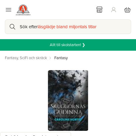
Sök efter
läsglädje bland miljontals titlar
Allt till skolstarten! ❯
Fantasy, SciFi och skräck
Fantasy