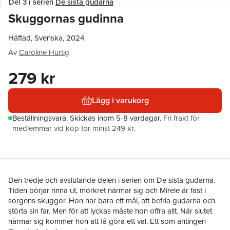
Del 3 i serien
De sista gudarna
Skuggornas gudinna
Häftad, Svenska, 2024
Av
Caroline Hurtig
279 kr
Lägg i varukorg
Beställningsvara.
Skickas
inom 5-8 vardagar
.
Fri frakt för
medlemmar vid köp för minst 249 kr.
Den tredje och avslutande delen i serien om De sista gudarna.
Tiden börjar rinna ut, mörkret närmar sig och Mirele är fast i
sorgens skuggor. Hon har bara ett mål, att befria gudarna och
störta sin far. Men för att lyckas måste hon offra allt. När slutet
närmar sig kommer hon att få göra ett val. Ett som antingen