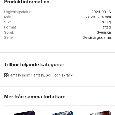
Produktinformation
kommer förändra allt eller slå hennes verklighet i spillror.
Utgivningsdatum
2024-09-16
Mått
135 x 210 x 14 mm
Vikt
263 g
Format
Häftad
Språk
Svenska
Serie
De sista gudarna
Antal sidor
231
Förlag
Seraf förlag
ISBN
9789189908666
Tillhör följande kategorier
Fantasy
inom
Fantasy, SciFi och skräck
Hoppa över listan
Mer från samma författare