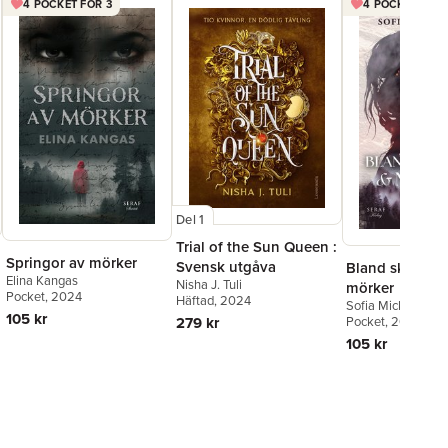
4 POCKET FÖR 3
4 POCKET FÖR 
Del 1
Trial of the Sun Queen :
Springor av mörker
Svensk utgåva
Bland skuggor
Elina Kangas
Nisha J. Tuli
mörker
Pocket
, 2024
Häftad
, 2024
Sofia Mickelsson
105 kr
279 kr
Pocket
, 2025
105 kr