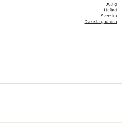
300 g
Häftad
Svenska
De sista gudarna
or
252
Seraf förlag
9789189908659