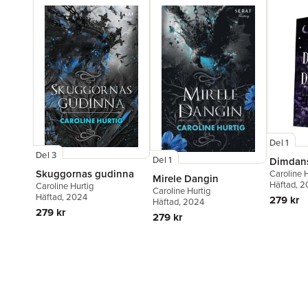
Del 1
Del 3
Del 1
Dimdan
Skuggornas gudinna
Caroline H
Mirele Dangin
Häftad
, 
Caroline Hurtig
Caroline Hurtig
Häftad
, 2024
279 kr
Häftad
, 2024
279 kr
279 kr