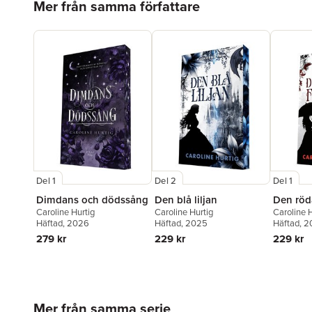
Mer från samma författare
Del 1
Del 2
Del 1
Dimdans och dödssång
Den blå liljan
Den röd
Caroline Hurtig
Caroline Hurtig
Caroline H
Häftad
, 2026
Häftad
, 2025
Häftad
, 
279 kr
229 kr
229 kr
Hoppa över listan
Mer från samma serie