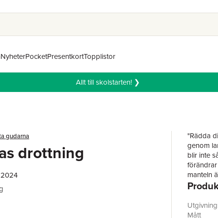
n
Nyheter
Pocket
Presentkort
Topplistor
Allt till skolstarten! ❯
"Rädda din
ta gudarna
genom lan
s drottning
blir inte 
förändrar
manteln ä
, 2024
Produk
obeskrivli
ig
henne, all
befriar d
Utgivnin
De sista 
Mått