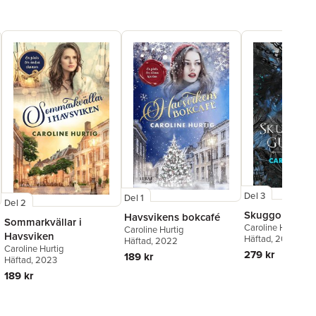
Del 3
Del 1
Del 2
Skuggornas g
Havsvikens bokcafé
Sommarkvällar i
Caroline Hurtig
Caroline Hurtig
Havsviken
Häftad
, 2024
Häftad
, 2022
Caroline Hurtig
279 kr
189 kr
Häftad
, 2023
189 kr