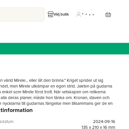
Välj butik
 värld Mirele... eller låt den brinna." Kriget sprider ut sig
det, men Mirele utkämpar en egen strid. Jakten på gudarna
så enkel som Mirele först trott. När vetskapen om relikerna
 alla deras planer, måste hon tänka om. Kronan, staven och
r nycklarna till gudarnas fängelse men tillsammans ger de en
tinformation
g makt till bäraren. Hennes far vet detta, och han förföljer
t för att kunna ta relikerna ifrån henne och förhindra att hon
e sista gudarna. Gudarnas drottning är andra delen i serien om
gsdatum
2024-09-16
gudarna.
135 x 210 x 16 mm