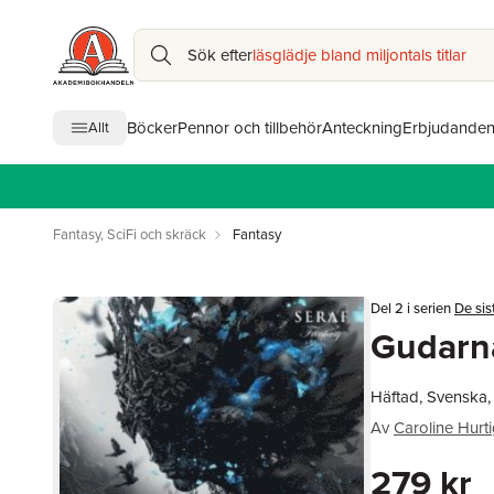
Sök efter
läsglädje bland miljontals titlar
Böcker
Pennor och tillbehör
Anteckning
Erbjudande
Allt
Fantasy, SciFi och skräck
Fantasy
Del 2 i serien
De sis
Gudarna
Häftad, Svenska
Av
Caroline Hurt
279 kr