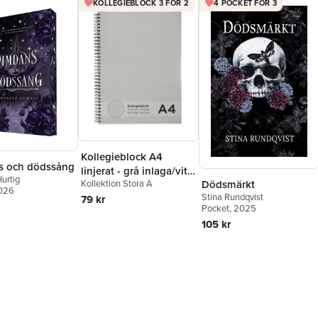
KOLLEGIEBLOCK 3 FÖR 2
4 POCKET FÖR 3
Kollegieblock A4
s och dödssång
linjerat - grå inlaga/vita
urtig
Dödsmärkt
Kollektion Stora A
linjer
2026
Stina Rundqvist
79 kr
Pocket
, 2025
105 kr