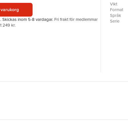
Vikt
 varukorg
Format
Språk
a.
Skickas
inom 5-8 vardagar
.
Fri frakt för medlemmar
Serie
t 249 kr.
Antal sid
Förlag
ISBN