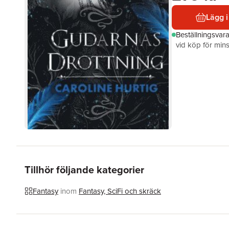
Lägg i
Beställningsvar
vid köp för mins
Tillhör följande kategorier
Fantasy
inom
Fantasy, SciFi och skräck
Hoppa över listan